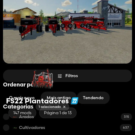
Filtros
Ordenar por
O mais novo
Mais antigo
Tendendo
FS22 Plantadores
Categorias
1 selecionado
147 mods
Página 1 de 13
Arados
315
Cultivadores
637