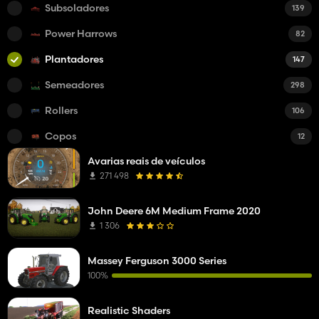
Subsoladores
139
Power Harrows
82
Plantadores
147
Semeadores
298
Rollers
106
Copos
12
Avarias reais de veículos
271 498
John Deere 6M Medium Frame 2020
1 306
Massey Ferguson 3000 Series
100%
Realistic Shaders