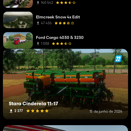
140 542
Elmcreek Snow 4x Edit
47 436
Ford Cargo 4030 & 3230
1 038
Stara Cinderela 11-17
2 277
15 de junho de 2026