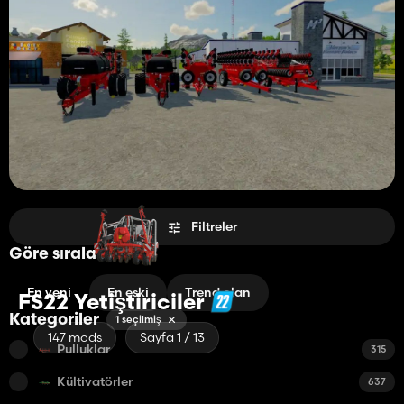
Filtreler
Göre sırala
En yeni
En eski
Trend olan
FS22 Yetiştiriciler
Kategoriler
1 seçilmiş
147 mods
Sayfa 1 / 13
Pulluklar
315
Kültivatörler
637