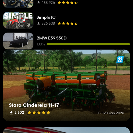
453 926
Simple IC
826 508
BMW E39 530D
100%
Stara Cinderela 11-17
2 302
15 Haziran 2026