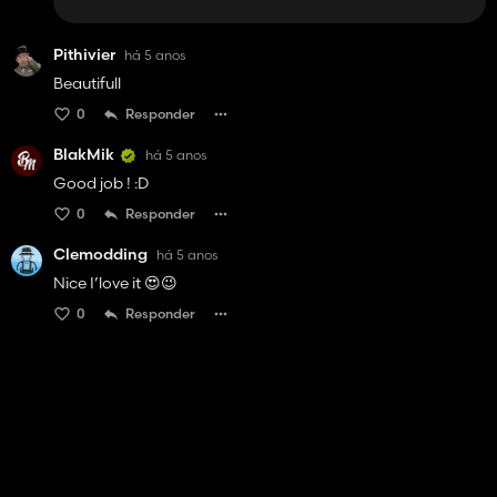
Pithivier
há 5 anos
Beautifull
0
Responder
BlakMik
há 5 anos
Good job ! :D
0
Responder
Clemodding
há 5 anos
Nice I’love it 😍😉
0
Responder