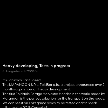
Heavy developing, Tests in progress
8 de agosto de 2020 10:36
It's Saturday Fact Sheet!
The MARANGON S.R.L. FoldBar 6.16, a project announced over 2
months ago is now on heavy development.
The first Foldable Forage Harvester Header in the world made by
Marangon is the perfect solucrion for the transport on the roads.
We can see it on FS19 game ready to be tested and finished!
It'll come for PC & Consoles!