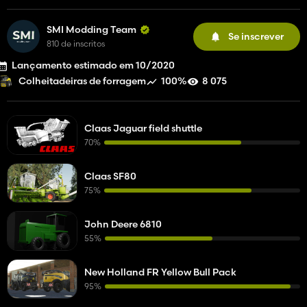
SMI Modding Team
Se inscrever
810 de inscritos
Lançamento estimado em 10/2020
100%
8 075
Colheitadeiras de forragem
Claas Jaguar field shuttle
70%
Claas SF80
75%
John Deere 6810
55%
New Holland FR Yellow Bull Pack
95%