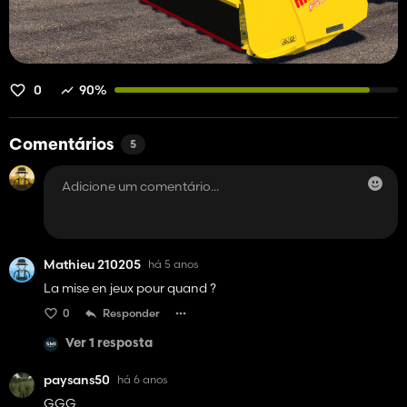
0
90%
Comentários
5
Mathieu 210205
há 5 anos
La mise en jeux pour quand ?
0
Responder
Ver 1 resposta
paysans50
há 6 anos
GGG