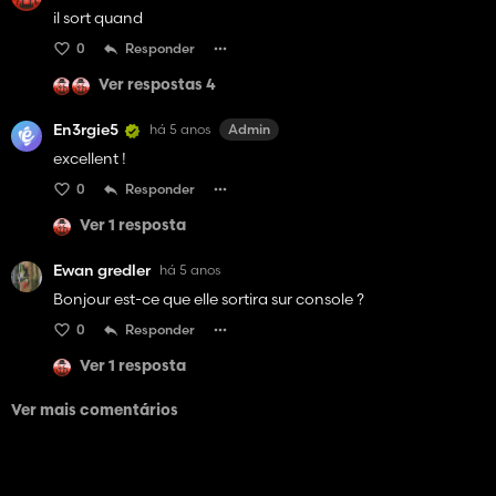
il sort quand
0
Responder
Ver respostas 4
En3rgie5
há 5 anos
Admin
excellent !
0
Responder
Ver 1 resposta
Ewan gredler
há 5 anos
Bonjour est-ce que elle sortira sur console ?
0
Responder
Ver 1 resposta
Ver mais comentários