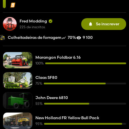
Fred Modding
Se inscrever
225 de inscritos
70%
9 100
Colheitadeiras de forragem
Marangon Foldbar 6.16
100%
Claas SF80
75%
John Deere 6810
55%
New Holland FR Yellow Bull Pack
95%