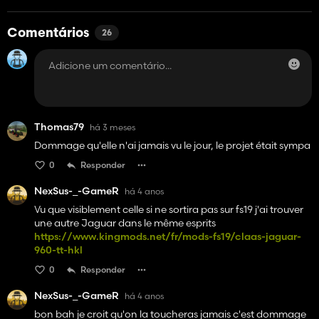
Comentários
26
Thomas79
há 3 meses
Dommage qu'elle n'ai jamais vu le jour, le projet était sympa
0
Responder
NexSus-_-GameR
há 4 anos
Vu que visiblement celle si ne sortira pas sur fs19 j'ai trouver
une autre Jaguar dans le même esprits
https://www.kingmods.net/fr/mods-fs19/claas-jaguar-
960-tt-hkl
0
Responder
NexSus-_-GameR
há 4 anos
bon bah je croit qu'on la toucheras jamais c'est dommage