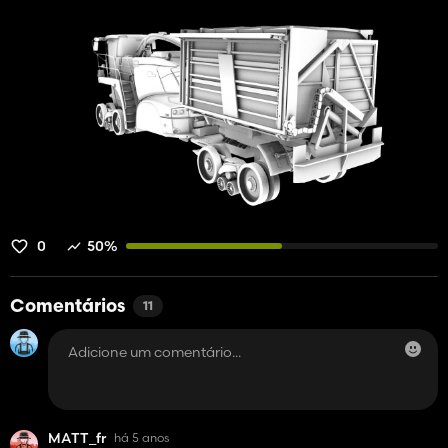
0
50%
Comentários
11
MATT_fr
há 5 anos