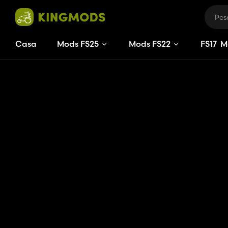
Casa
Mods FS25
Mods FS22
FS
17
M