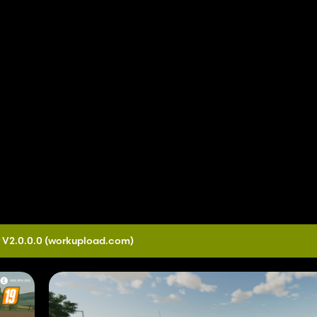
 V2.0.0.0
(workupload.com)