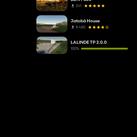
241
Jatobá House
8 480
LALINDE TP 2.0.0
100%