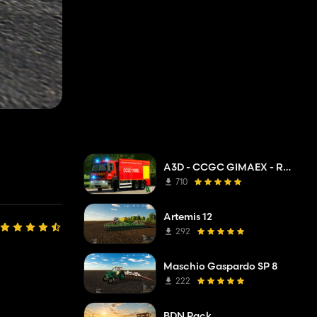
A3D - CCGC GIMAEX - Renault Kerax 2011
710
Artemis 12
292
Maschio Gaspardo SP 8
222
BDN Pack