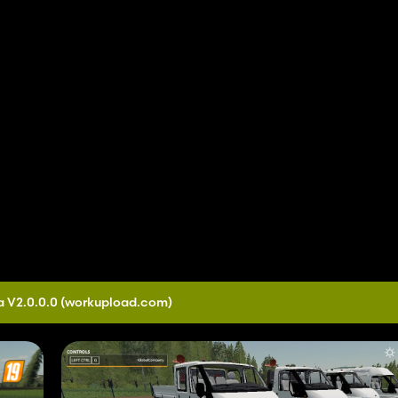
a V2.0.0.0
(workupload.com)