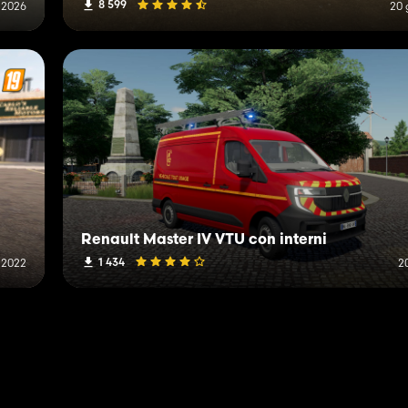
8 599
 2026
20 
Renault Master IV VTU con interni
1 434
 2022
2