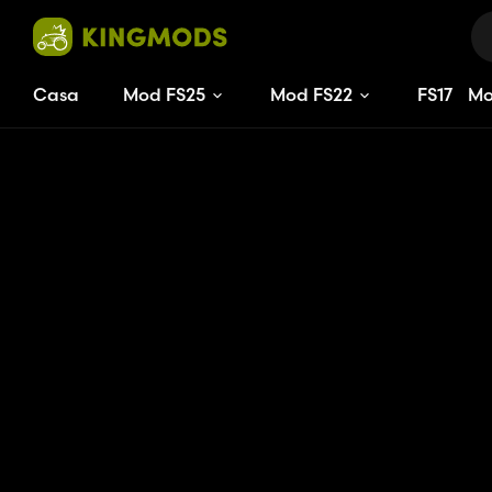
Casa
Mod FS25
Mod FS22
FS
17
M