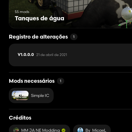
55 mods
Tanques de água
Registro de alterações
1
21 de abril de 2021
V1.0.0.0
Mods necessários
1
Simple IC
Créditos
MM JA NE Modding
By_MicaeL