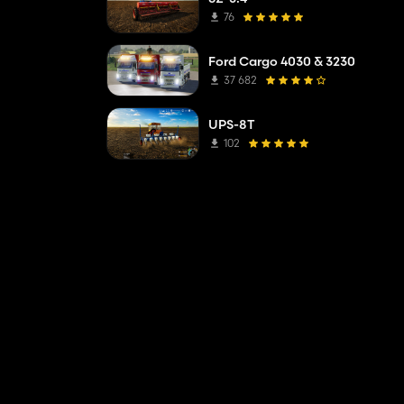
76
Ford Cargo 4030 & 3230
37 682
UPS-8T
102