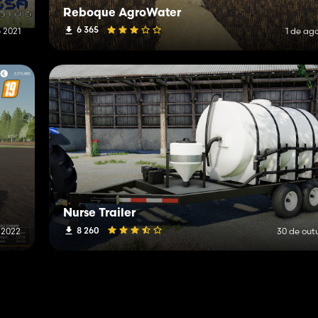
Reboque AgroWater
6 365
e 2021
1 de ag
Nurse Trailer
8 260
 2022
30 de out