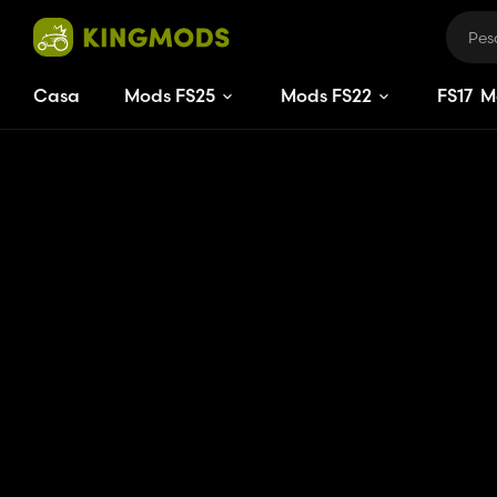
Casa
Mods FS25
Mods FS22
FS
17
M