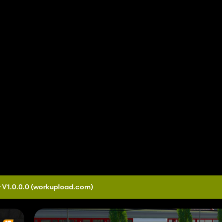
 V1.0.0.0
(workupload.com)