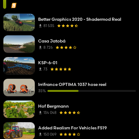
Better Graphics 2020 - Shadermod Real
81 535
Casa Jatobá
8 726
KSP-6-01
73
Irrifrance OPTIMA 1037 hose reel
35%
Hof Bergmann
134 048
Added Realism For Vehicles FS19
150 069