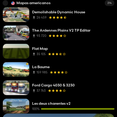
Mapas americanos
214
Demolishable Dynamic House
26 459
The Ardennes Plains V2 TP Editar
93 720
Flat Map
35 105
La Baume
159 985
Ford Cargo 4030 & 3230
37 763
Les deux charentes v2
100%