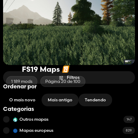
FS19 Maps
Filtros
1 189 mods
Página 20 de 100
Ordenar por
O mais novo
Mais antigo
Tendendo
Categorias
Outros mapas
147
Mapas europeus
829