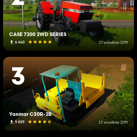
CASE 7200 2WD SERIES
6 640
27 września 2019
3
Yanmar C30R-2B
9 839
22 września 2019