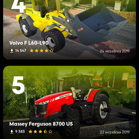
4
Volvo F L60-L90
14 547
24 września 2019
5
Massey Ferguson 8700 US
9 383
22 września 2019