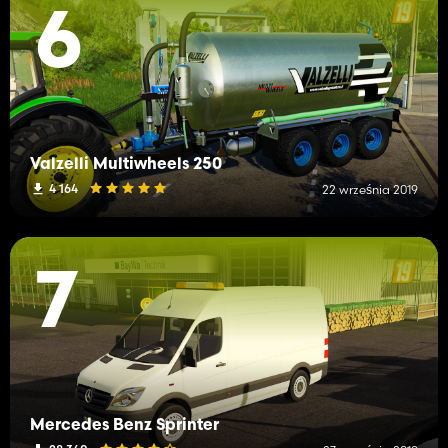
6
Valzelli Multiwheels 250
4 164
22 września 2019
7
Mercedes Benz Sprinter