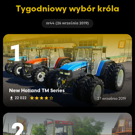
Tygodniowy wybór króla
nr44 (26 września 2019)
1
New Holland TM Series
22 022
27 września 2019
2