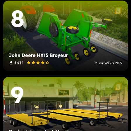
8
John Deere HX15 Broyeur
8 684
21 września 2019
9