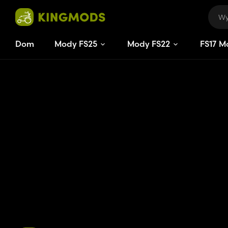
Dom
Mody FS25
Mody FS22
FS
17
M