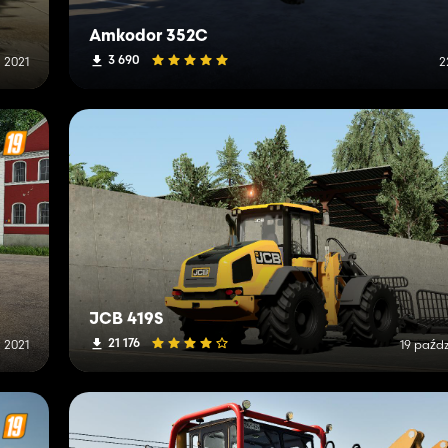
Amkodor 352C
3 690
 2021
2
JCB 419S
21 176
 2021
19 paźdz