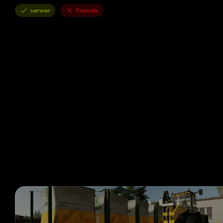
serwer
Konsole