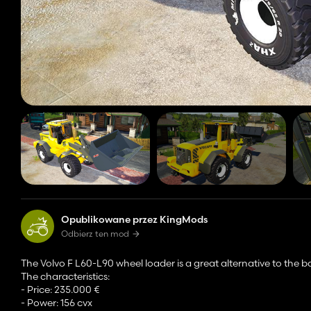
Opublikowane przez KingMods
Odbierz ten mod
The Volvo F L60-L90 wheel loader is a great alternative to the b
The characteristics:
- Price: 235.000 €
- Power: 156 cvx