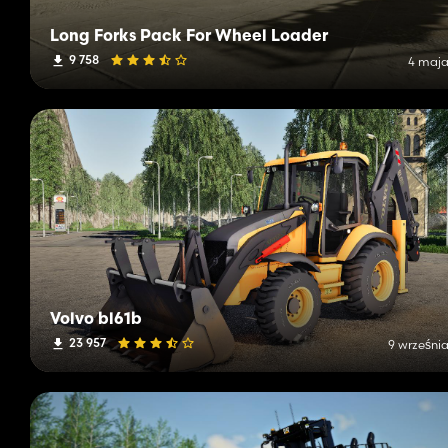
Long Forks Pack For Wheel Loader
9 758
4 maja
Volvo bl61b
23 957
9 września