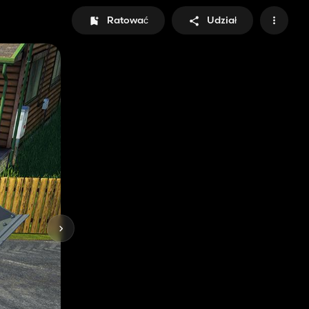
Ratować
Udział