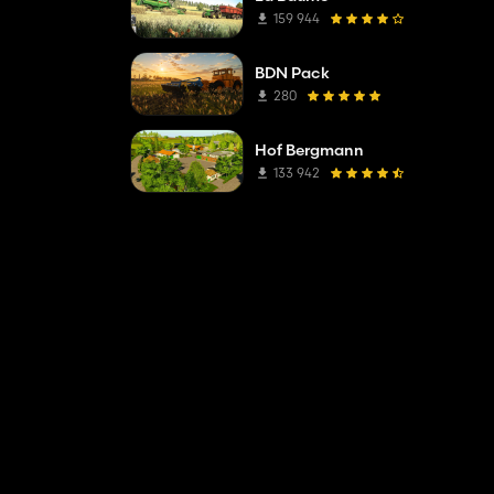
159 944
BDN Pack
280
Hof Bergmann
133 942