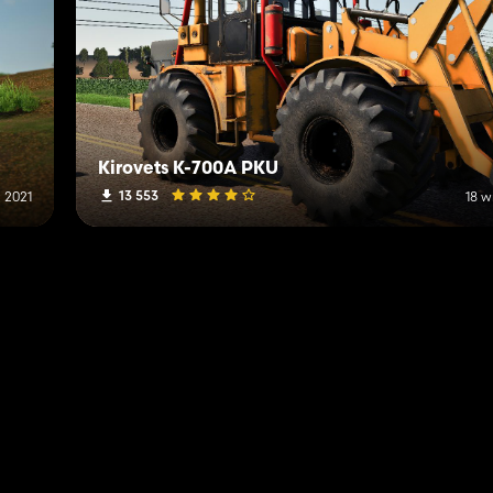
Kirovets K-700A PKU
13 553
 2021
18 w