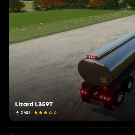
Lizard L359T
2 406