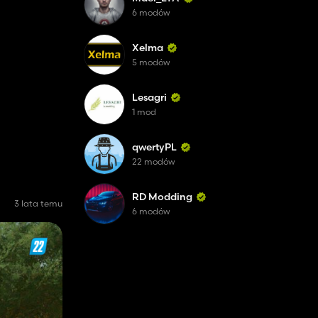
6 modów
Xelma
5 modów
Lesagri
1 mod
qwertyPL
22 modów
RD Modding
3 lata temu
6 modów