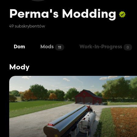
Perma's Modding
49 subskrybentów
Dom
Mods
Work-In-Progress
11
0
Mody