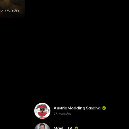
iernika 2022
AustriaModding Sascha
23 modów
Maël_LTA