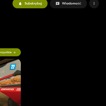
Subskrybuj
Wiadomość
szystkie