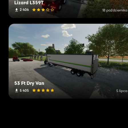
Lizard L359T
2 406
18 października
53 Ft Dry Van
5 405
5 lipca