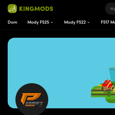
Dom
Mody FS25
Mody FS22
FS
17
M