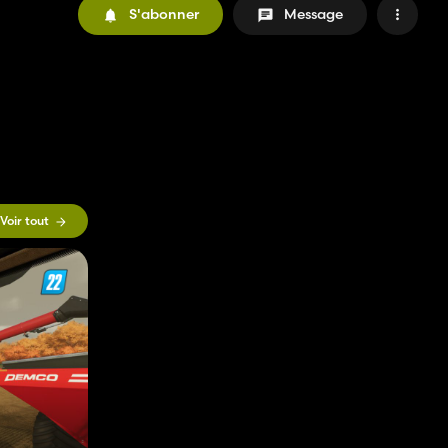
S'abonner
Message
Voir tout