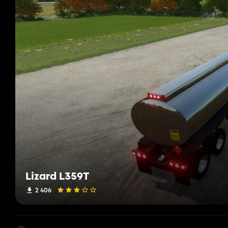
Lizard L359T
2 406