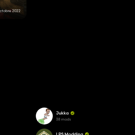
octobre 2022
Jukka
38 mods
LPS Modding