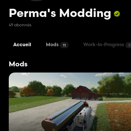
Perma's Modding
49 abonnés
Accueil
Mods
Work-In-Progress
11
0
Mods