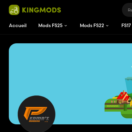
Accueil
Mods FS25
Mods FS22
FS
15