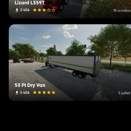
Lizard L359T
2 406
18 octobre
53 Ft Dry Van
5 406
5 juille