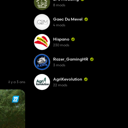
8 mods
Gaec Du Mevel
4 mods
Hispano
230 mods
Razer_GamingHR
3 mods
AgriKevolution
il y a 3 ans
22 mods