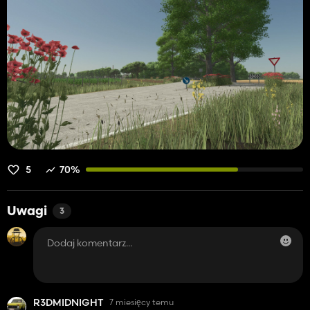
5
70%
Uwagi
3
R3DMIDNIGHT
7 miesięcy temu