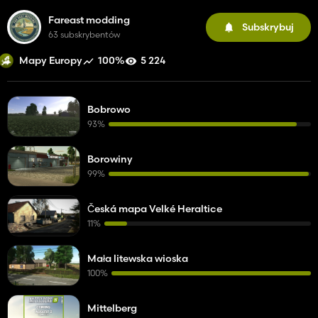
Fareast modding
Subskrybuj
63 subskrybentów
100%
5 224
Mapy Europy
Bobrowo
93%
Borowiny
99%
Česká mapa Velké Heraltice
11%
Mała litewska wioska
100%
Mittelberg