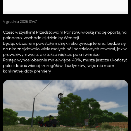
4 grudnia 2025 01:47
Cześć wszystkim! Przedstawiam Państwu włoską mapę opartą na
północno-wschodniej dzielnicy Wenecji.
Będąc obszarem powstałym dzięki rekultywacji terenu, będzie się
na nim znajdowało wiele małych pól podzielonych rowami, jak w
prawdziwym życiu, ale także większe pola i winnice.
Postęp wynosi obecnie mniej więcej 40%, muszę jeszcze ukończyć
pola i dodać więcej szczegółów i budynków, więc nie mam
konkretnej daty premiery