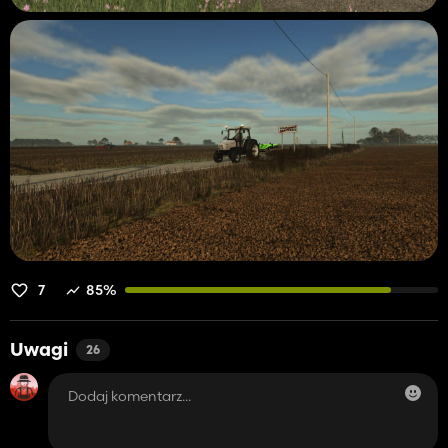
7
85%
Uwagi
26