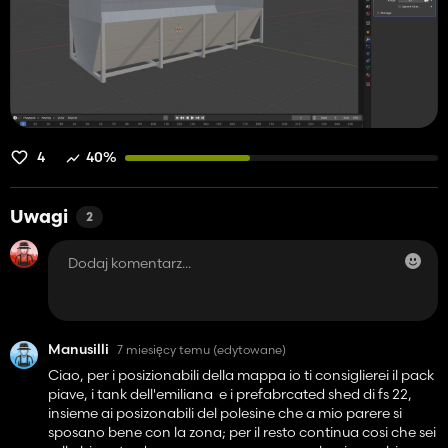
4
40%
Uwagi
2
Manusilli
7 miesięcy temu
(edytowane)
Ciao, per i posizionabili della mappa io ti consiglierei il pack
piave, i tank dell'emiliana e i prefabrcated shed di fs 22,
insieme ai posizonabili del polesine che a mio parere si
sposano bene con la zona; per il resto continua cosi che sei