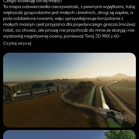
Czego oczekuję od tej mapy?
Ta mapa odzwierciedla rzeczywistość, z pewnymi wyjątkami, tutaj
większość gospodarstw jest małych i średnich, drogi są wąskie, a
pola oddzielone rowami, więc uprzywilejowuje korzystanie z
małych maszyn i jest przyjazna dla pojedynczego gracza (możesz
robić, co chcesz, ale proszę nie przychodź do mnie ze skargą i nie
wystawiaj negatywnej oceny, ponieważ Twój JD 9RX z 40-
metrowym siewnikiem utknął 😂)
Czytaj więcej
Jakie rośliny mogę uprawiać?
Nie spodziewaj się uprawy trzciny cukrowej lub bawełny w zimnym
klimacie północno-wschodnich Włoch! spróbuję je usunąć i wciąż
zastanawiam się nad innymi roślinami, które nie są tutaj
uprawiane, takimi jak owies, ale pomyślę o tym podczas ostatniej
poprawki.
Jak zbierać winogrona, gdy kombajn nie dosięga?
Tak jak dorastałem z moim dziadkiem, ręcznie!
Żarty na bok, to od ciebie zależy, czy zachowasz, czy usuniesz te
linie, dziś już się to nie zdarza, ale w przeszłości podczas sadzenia
winnicy wykorzystywałeś całą przestrzeń, jaką miałeś na polu, i
myślę, że daje to ładne, malownicze szczegóły na mapie.
W Internecie można znaleźć mody do ręcznego zbierania
plonów.