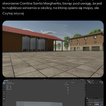
stworzenie Cantine Santa Margherita, biorąc pod uwagę, że jest
to najbliższa winiarnia w okolicy, na której opiera się mapa, ale
modelowanie wszystkiego od zera jest dość żmudne, a czas nie
Czytaj więcej
jest po mojej stronie, więc prawdopodobnie pójdę drogą
„fantazji” z budynkami, które mogę znaleźć.