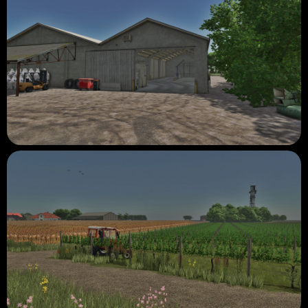
Kiedy mapa zostanie wydana?
Muszę dokończyć kilka ważnych szczegółów i dokładnie go
przetestować, aby upewnić się, że nie ma błędów ani problemów,
więc nie chcę kłamać i podawać daty, ale mam nadzieję, że
wypuszczę go w pierwszych dniach lutego.
To wszystko, ludzie! Zostawiam wam kilka zdjęć obszaru BGA,
punktu sprzedaży i trochę scenerii.