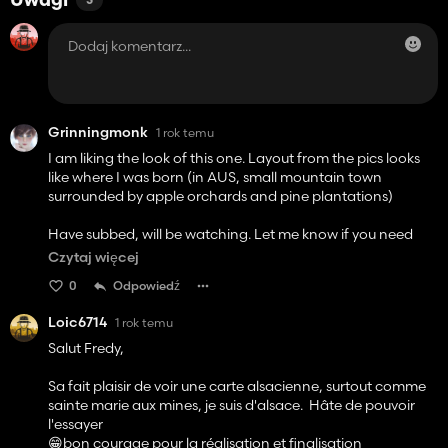
Uwagi
3
Grinningmonk
1 rok temu
I am liking the look of this one. Layout from the pics looks
like where I was born (in AUS, small mountain town
surrounded by apple orchards and pine plantations)
Have subbed, will be watching. Let me know if you need
someone to play around in it when closer to release. Will be
Czytaj więcej
looking at forestry and mining (terrafarm) enjoyment.
0
Odpowiedź
Loic6714
1 rok temu
Salut Fredy,
Sa fait plaisir de voir une carte alsacienne, surtout comme
sainte marie aux mines, je suis d'alsace. Hâte de pouvoir
l'essayer
😁bon courage pour la réalisation et finalisation