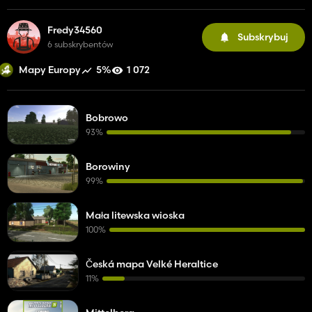
Fredy34560
Subskrybuj
6 subskrybentów
5%
1 072
Mapy Europy
Bobrowo
93%
Borowiny
99%
Mała litewska wioska
100%
Česká mapa Velké Heraltice
11%