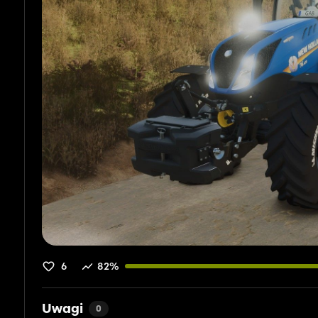
6
82%
Uwagi
0