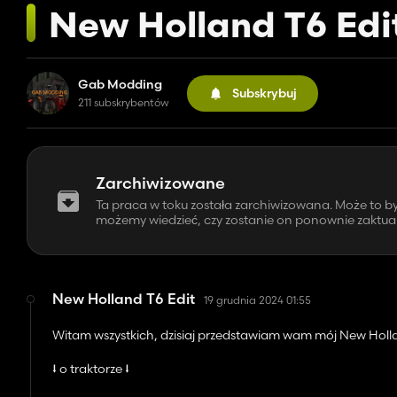
New Holland T6 Edi
Gab Modding
Subskrybuj
211 subskrybentów
Zarchiwizowane
Ta praca w toku została zarchiwizowana. Może to 
możemy wiedzieć, czy zostanie on ponownie zaktuali
New Holland T6 Edit
19 grudnia 2024 01:55
Witam wszystkich, dzisiaj przedstawiam wam mój New Holla
⭣ o traktorze ⭣