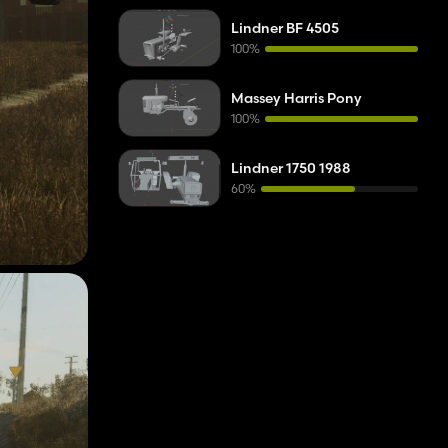
Lindner BF 4505
100%
Massey Harris Pony
100%
Lindner 1750 1988
60%