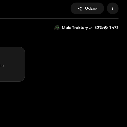
Udział
82%
1 473
Małe Traktory
ie