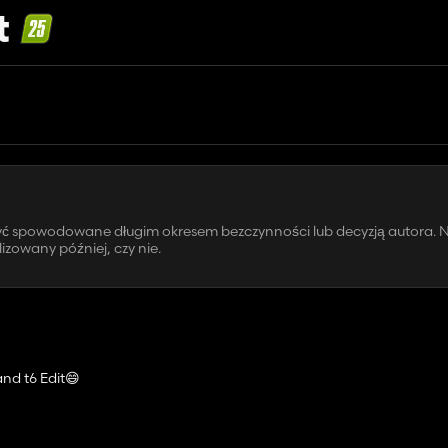
t
być spowodowane długim okresem bezczynności lub decyzją autora. N
zowany później, czy nie.
nd t6 Edit😄