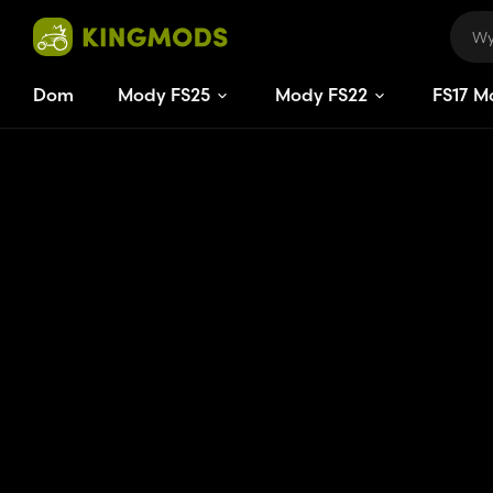
Dom
Mody FS25
Mody FS22
FS
17
M