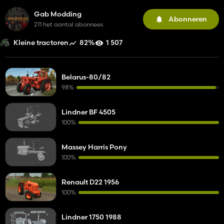
Gab Modding
Abonneren
211 het aantal abonnees
82%
1 507
Kleine tractoren
Belarus-80/82
98%
Lindner BF 4505
100%
Massey Harris Pony
100%
Renault D22 1956
100%
Lindner 1750 1988