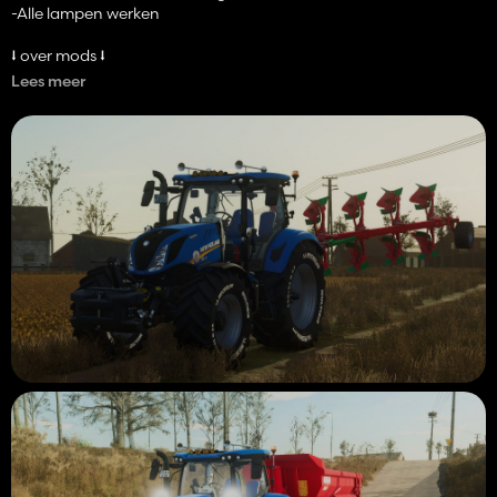
-Alle lampen werken
⭣ over mods ⭣
Lees meer
- Normale hoorns en basuri-hoorns toegevoegd aan het dak,
evenals een staaf die de basuri-hoorns ondersteunt
-Michelin multibib witte band aanwezig
-Twee oranje polux lampen toegevoegd (functioneel)
-Toevoeging van interieurdecoratie (brandblusser)
-Een Nord pas de Calais bord toegevoegd (62) Gab (mijn
bijnaam)
⭣ over tractorgeluiden ⭣
-De functionele basismotor
-Functioneel hydraulisch geluid
-Zijn hoorn aangepast door een die ik op durf heb gemaakt
-De functionele binnencabine (claxon, andere, enz.)
Tot snel voor de volgende updates van t6 🙂