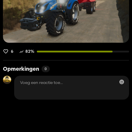
6
82%
Opmerkingen
0