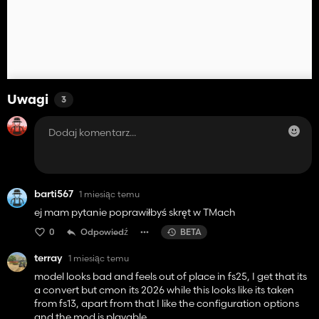
Uwagi
3
barti567
1 miesiąc temu
ej mam pytanie poprawiłbyś skręt w TMach
0
Odpowiedź
BETA
terray
1 miesiąc temu
model looks bad and feels out of place in fs25, I get that its
a convert but cmon its 2026 while this looks like its taken
from fs13, apart from that I like the configuration options
and the mod is playable