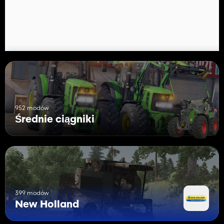
Dźwięki wymienione
Usunięto wszystkie tekstury i inne rzeczy, które nie są używane, a
rozmiar pliku zmniejszono o połowę
Poprawki/dostosowania konfiguracji
952 modów
Średnie ciągniki
399 modów
New Holland