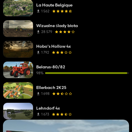
La Haute Belgique
1 562
Wizualne ślady błota
28 579
Hobo's Hollow 4x
1 792
Belarus-80/82
98%
Ellerbach 2K25
1 698
Lehndorf 4x
1 673