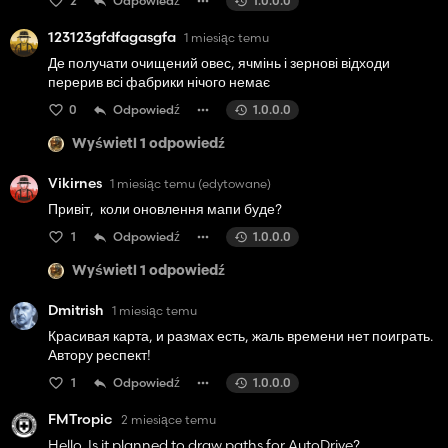
2
Odpowiedź
1.0.0.0
123123gfdfagasgfa
1 miesiąc temu
Де получати очищений овес, ячмінь і зернові відходи
перерив всі фабрики нічого немає
0
Odpowiedź
1.0.0.0
Wyświetl 1 odpowiedź
Vikirnes
1 miesiąc temu
(edytowane)
Привіт, коли оновлення мапи буде?
1
Odpowiedź
1.0.0.0
Wyświetl 1 odpowiedź
Dmitrish
1 miesiąc temu
Красивая карта, и размах есть, жаль времени нет поиграть.
Автору респект!
1
Odpowiedź
1.0.0.0
FMTropic
2 miesiące temu
Hello. Is it planned to draw paths for AutoDrive?