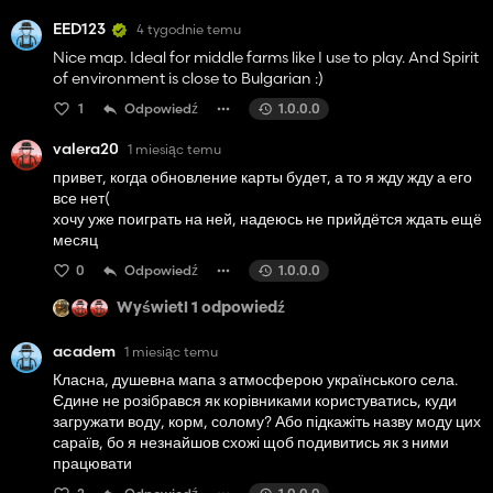
EED123
4 tygodnie temu
Nice map. Ideal for middle farms like I use to play. And Spirit
of environment is close to Bulgarian :)
1
Odpowiedź
1.0.0.0
valera20
1 miesiąc temu
привет, когда обновление карты будет, а то я жду жду а его
все нет(
хочу уже поиграть на ней, надеюсь не прийдётся ждать ещё
месяц
0
Odpowiedź
1.0.0.0
Wyświetl 1 odpowiedź
academ
1 miesiąc temu
Класна, душевна мапа з атмосферою українського села.
Єдине не розібрався як корівниками користуватись, куди
загружати воду, корм, солому? Або підкажіть назву моду цих
сараїв, бо я незнайшов схожі щоб подивитись як з ними
працювати