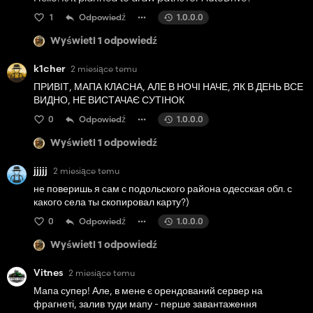
1
Odpowiedź
1.0.0.0
Wyświetl 1 odpowiedź
k1cher
2 miesiące temu
ПРИВІТ, МАПА КЛАСНА, АЛЕ В НОЧІ НАЧЕ, ЯК В ДЕНЬ ВСЕ
ВИДНО, НЕ ВИСТАЧАЄ СУТІНОК
0
Odpowiedź
1.0.0.0
Wyświetl 1 odpowiedź
jjjjj
2 miesiące temu
не поверишь я сам с подольского района одесская обл. с
какого села ты скопировал карту?)
0
Odpowiedź
1.0.0.0
Wyświetl 1 odpowiedź
Vitnes
2 miesiące temu
Мапа супер! Але, в мене є орендований сервер на
фрагнеті, залив туди мапу - перше завантаження