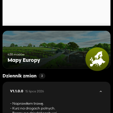
438 modów
Mapy Europy
Dziennik zmian
2
15 lipca 2026
V1.1.0.0
- Naprawiłem trawę.
- Kurz na drogach polnych.
- Bramy na dziedzińcach wsi.