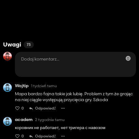
Uwagi
73
Wojtip
1 tydzień temu
Mapa bardzo fajna takie jak lubię. Problem z tym że grając
na niej ciągle występują przycięcia gry. Szkoda
0
Odpowiedź
academ
2 tygodnie temu
коровник не работает, нет тригера с навозом
0
Odpowiedź