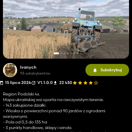
Ivanych
Subskrybuj
113 subskrybentów
15 lipca 2026
V1.1.0.0
22 430
Region Podolski 4x.
Mapa ukraińskiej wsi oparta na rzeczywistym terenie.
- 143 zakupione działki
- Wioska o powierzchni ponad 90 jardów z ogrodami
warzywnymi.
- Pola od 0,5 do 135 ha
- 3 punkty handlowe, sklepy i winda.