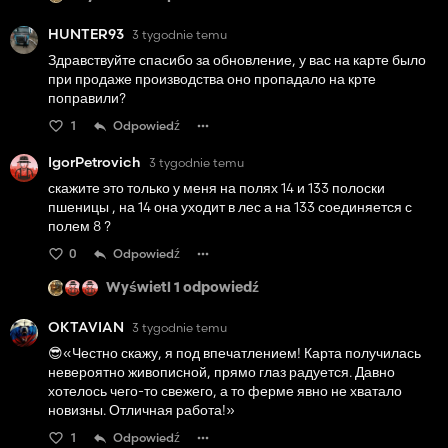
etc)
Soon will spend over 20-30 hours on map and I will write
HUNTER93
3 tygodnie temu
you feedback if I find something not ok :)
Здравствуйте спасибо за обновление, у вас на карте было
при продаже производства оно пропадало на крте
поправили?
1
Odpowiedź
IgorPetrovich
3 tygodnie temu
скажите это только у меня на полях 14 и 133 полоски
пшеницы , на 14 она уходит в лес а на 133 соединяется с
полем 8 ?
0
Odpowiedź
Wyświetl 1 odpowiedź
OKTAVIAN
3 tygodnie temu
😎«Честно скажу, я под впечатлением! Карта получилась
невероятно живописной, прямо глаз радуется. Давно
хотелось чего-то свежего, а то ферме явно не хватало
новизны. Отличная работа!»
1
Odpowiedź