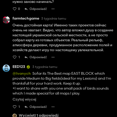
нужно заново начинать?
0
Odpowiedź
farmtechgame
3 tygodnie temu
Очень достойная карта! Именно таких проектов сейчас
очень не хватает. Видно, что автор вложил душу в создание
настоящей украинской сельской местности, а не просто
собрал карту из готовых объектов. Реальный рельеф,
атмосфера деревни, продуманное расположение полей и
хозяйств делают игру по-настоящему увлекательной.
1
Odpowiedź
EED123
3 tygodnie temu
@Ivanych
Sofar its The Best map EAST BLOCK which
provide Medium to Big fields(ideal for my Lexions) and I'm
thanksfull for your hard work. Keep it up.
+I want to share with you one small pack of birds sounds
which I made special for all maps I play.
https://modsbase.com/46vib52uejid/FS25_birdsforLeoLe
Czytaj więcej
o.zip.html
Download and check them :)
1
Odpowiedź
Later I will provide video of that birds sounds and how I
tematicaly place them (frogs sound in lakes, bows in forest,
Wyświetl 1 odpowiedź