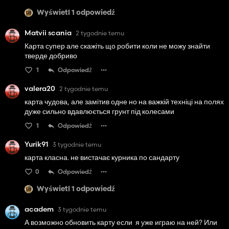
Wyświetl 1 odpowiedź
Matvii scania
2 tygodnie temu
Карта супер але скажіть що робити коли не можу знайти
тверде добриво
1
Odpowiedź
valera20
2 tygodnie temu
карта чудова, але замітив одне но на важкій техніці на полях
дуже сильно вдавлюється грунт під колесами
1
Odpowiedź
Yurik91
3 tygodnie temu
карта класна. не вистачає курника по сандарту
0
Odpowiedź
Wyświetl 1 odpowiedź
academ
3 tygodnie temu
А возможно обновить карту если я уже играю на ней? Или