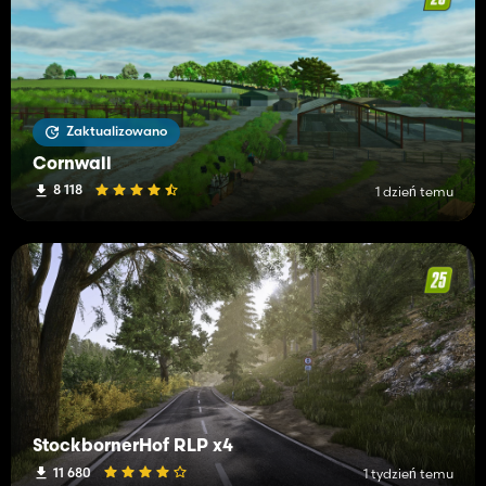
Zaktualizowano
Cornwall
8 118
1 dzień temu
StockbornerHof RLP x4
11 680
1 tydzień temu