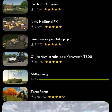
Le Haut Grimois
3 154
New Holland FX
2 994
Sezonowa produkcja jaj
1 302
Ciężarówka rolnicza Kenworth T600
18 125
Mittelberg
100%
TerraFarm
270 283