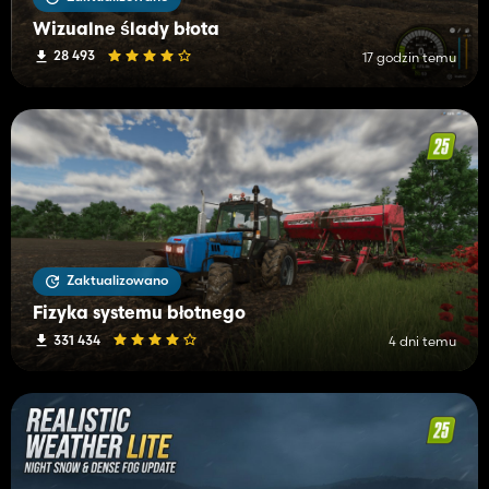
Wizualne ślady błota
28 493
17 godzin temu
Zaktualizowano
Fizyka systemu błotnego
331 434
4 dni temu