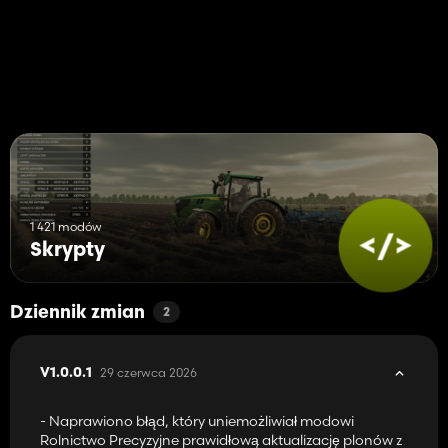
- Miesięczny dochód: 2,0% wartości pola
- Mnożnik trudności: Łatwy (1,2x), Normalny (1,0x), Trudny (0,8x)
- Wynajmij pola z obiektami do umieszczenia: Tak/Nie (domyślnie:
Nie)
- Prawdopodobieństwo automatycznego zakończenia: 0-100%
(domyślnie: 20%)
1 421 modów
Skrypty
Dziennik zmian
2
29 czerwca 2026
V1.0.0.1
- Naprawiono błąd, który uniemożliwiał modowi
Rolnictwo Precyzyjne prawidłową aktualizację plonów z