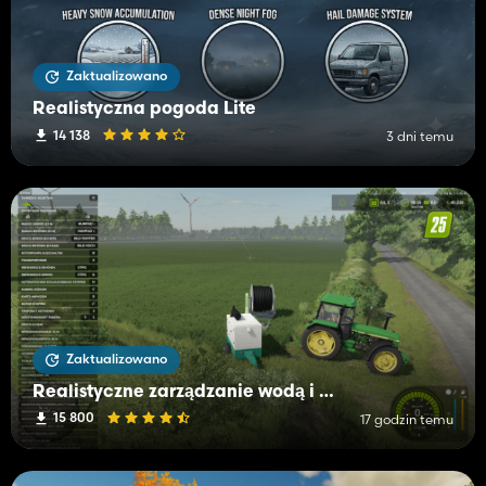
Zaktualizowano
Realistyczna pogoda Lite
14 138
3 dni temu
Zaktualizowano
Realistyczne zarządzanie wodą i glebą (RWSM)
15 800
17 godzin temu