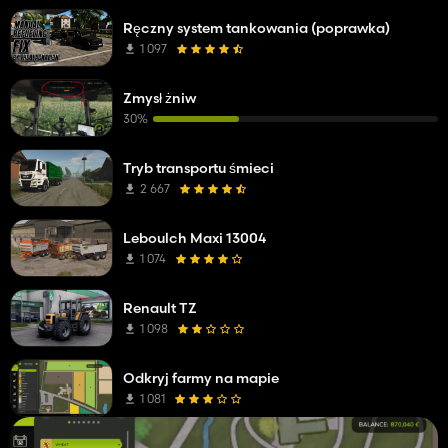
Ręczny system tankowania (poprawka)
1 097
Zmysł żniw
30%
Tryb transportu śmieci
2 667
Leboulch Maxi 13004
1 074
Renault TZ
1 098
Odkryj farmy na mapie
1 081