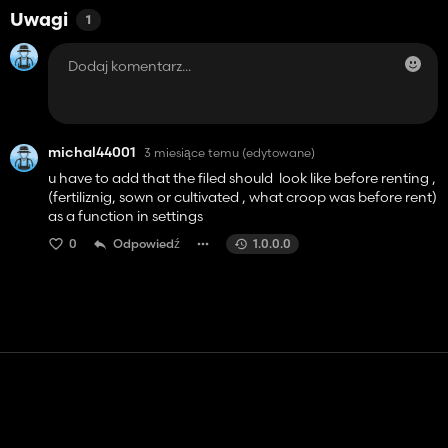
Uwagi
1
michal44001
3 miesiące temu
(edytowane)
u have to add that the filed should look like before renting ,
(fertiliznig, sown or cultivated , what croop was before rent)
as a function in settings
0
Odpowiedź
1.0.0.0
Kontakt