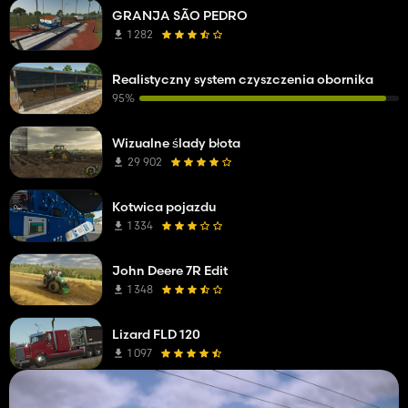
GRANJA SÃO PEDRO
1 282
Realistyczny system czyszczenia obornika
95%
Wizualne ślady błota
29 902
Kotwica pojazdu
1 334
John Deere 7R Edit
1 348
Lizard FLD 120
1 097