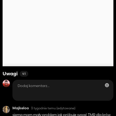
Uwagi
41
Majkeloo
3 tygodnie temu
(edytowane)
siema mam mały problem jak próbuję sypać TMR dla krów