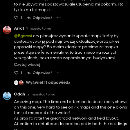
to nie ubywa mi z paszowozu ale uzupełnia mi pokarm, i to
tyklko na tej mapie.
1
Odpowiedź
Arrot
1 miesiąc temu
@Egerest
czy planujesz wydanie update mapki który by
dostosowywał ją pod najnowszą aktualizacje oraz jakieś
poprawki mapy? Bo moim zdaniem pomimo że mapka
prezentuje sie fenomenalnie, to traci nieco na różnych
szczegółach, poza często wspominanymi budynkami
krzywo umieszczonymi to ja dopatrzyłem się w bardzo wielu
Czytaj więcej
miejscach że trawa wchodzi w asfalt/beton, w wielu
1
Odpowiedź
miejscach (szczególnie w okolicach stacji kolejowej) droga
z płyt betonowych to po prostu namalowana tekstura, a to
Wyświetl 1 odpowiedź
właśnie one powinny być szczególnie równe, plus
przebudowałbym całkowicie tą stację, na rampę się nie daj
Odah
2 miesiące temu
bodaj wjechać w żaden sposób, a perony są wcięte w
Amazing map. The time and attention to detail really shows
ziemię (tj. po bokach jest normalnie, a w środku jest wklęsła
on this one. Very hard to see on 4x maps and this one blows
ziemia z kamieniami). Więcej mogę podesłać na discord o
tons of maps out of he water!
ile zostanie zaaktualizowany link zaproszeniowy (ten co jest
As pros I'd rate the great road network and field layout.
w opisie mapki wygasł).
Attention to detail and decoration put in both the buildings
and the farms. It really feels the place, houses, sores are