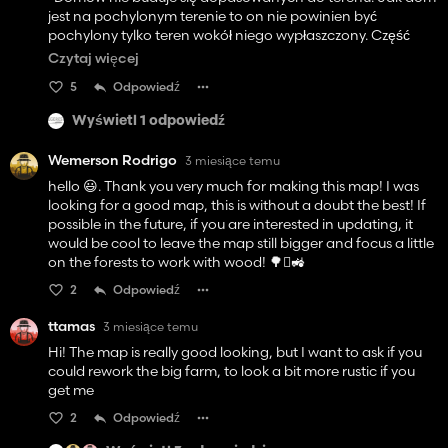
jest na pochylonym terenie to on nie powinien być
I’m already putting together a small modpack specifically
pochylony tylko teren wokół niego wypłaszczony. Część
for this map and am looking forward to actively playing on
domów na mapie wygląda jakby ziemia się pod nimi
it. I haven’t encountered any errors or significant issues so
Czytaj więcej
zapadła.
far. I’ve also recommended the map to other players in the
5
Odpowiedź
-Jakość modeli na mapie. To coś co trzeba po prostu
Czechoslovak community, and I hope it continues to gain
wypracować, robiąc cały czas nowe modele i starając się
more downloads and positive reviews.
Wyświetl 1 odpowiedź
szukać tego co można zrobić ładniej/lepiej.
-Warto pochylić się nad roślinnością na mapie. Warto
Greetings from Slovakia and good job once again 🌻
Wemerson Rodrigo
3 miesiące temu
trochę poeksperymentować z tym gdzie jakie rośliny
hello 😃. Thank you very much for making this map! I was
malować. Warto sobie podejrzeć inne mapy nawet z 22
looking for a good map, this is without a doubt the best! If
(Krajów ma bardzo ładnie pomalowane)
possible in the future, if you are interested in updating, it
Ogólnie polecam oglądać prace innych bo można bardzo
would be cool to leave the map still bigger and focus a little
dużo się dowiedzieć.
on the forests to work with wood! 🌳🪾🚜
Także tego. Mam nadzieję że będziesz dalej coś robił i
2
Odpowiedź
rozwijał swoje umiejętności i wierzę że przyszłości będzie
tylko lepiej.
ttamas
3 miesiące temu
Powodzenia w dalszych pracach
Hi! The map is really good looking, but I want to ask if you
could rework the big farm, to look a bit more rustic if you
get me
2
Odpowiedź