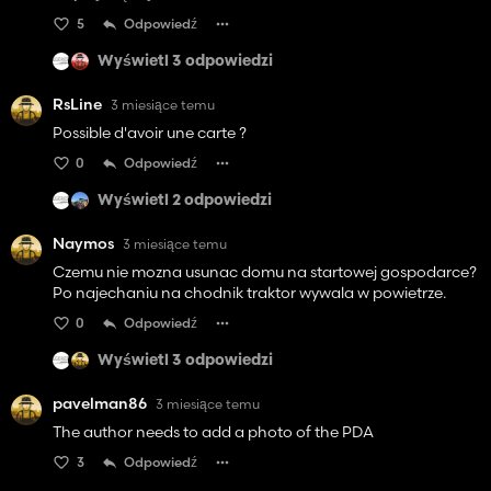
ktore nie mialy nic wspolnego z pomoca autorowi w
5
Odpowiedź
udoskonaleniu swojej mapy a byly zwyklym zazdrosnym
szczekaniem. Prosze autora o ignorowanie tych zalosnych
Wyświetl 3 odpowiedzi
ludzi i kontynuowania swojej wspanialej pracy. Az trudno
uwierzyc, ze to pierwsza mapa. Jeszcz raz, dziekuje i zycze
RsLine
3 miesiące temu
powodzenia.
Possible d'avoir une carte ?
0
Odpowiedź
Wyświetl 2 odpowiedzi
Naymos
3 miesiące temu
Czemu nie mozna usunac domu na startowej gospodarce?
Po najechaniu na chodnik traktor wywala w powietrze.
0
Odpowiedź
Wyświetl 3 odpowiedzi
pavelman86
3 miesiące temu
The author needs to add a photo of the PDA
3
Odpowiedź