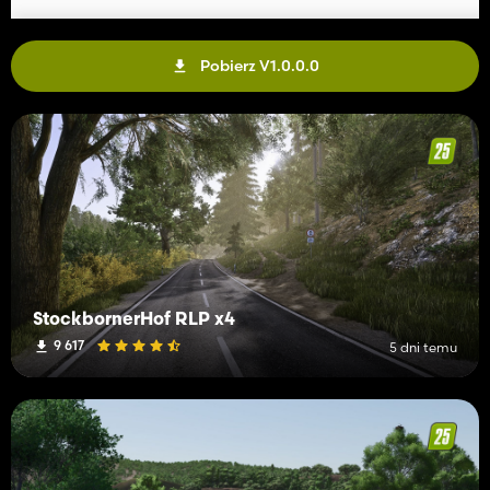
Pobierz V1.0.0.0
StockbornerHof RLP x4
9 617
5 dni temu