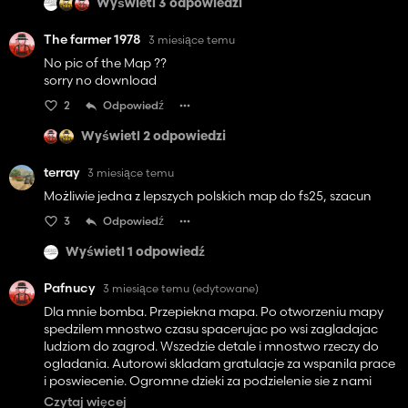
Wyświetl 3 odpowiedzi
The farmer 1978
3 miesiące temu
No pic of the Map ??
sorry no download
2
Odpowiedź
Wyświetl 2 odpowiedzi
terray
3 miesiące temu
Możliwie jedna z lepszych polskich map do fs25, szacun
3
Odpowiedź
Wyświetl 1 odpowiedź
Pafnucy
3 miesiące temu
(edytowane)
Dla mnie bomba. Przepiekna mapa. Po otworzeniu mapy
spedzilem mnostwo czasu spacerujac po wsi zagladajac
ludziom do zagrod. Wszedzie detale i mnostwo rzeczy do
ogladania. Autorowi skladam gratulacje za wspanila prace
i poswiecenie. Ogromne dzieki za podzielenie sie z nami
swoim dzielem. Na innej stronie czytalem slowa krytyki,
Czytaj więcej