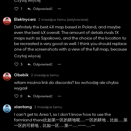
Czytaj więcej
lived in!
1
Odpowiedź
For cons, Is the medium and large farms are no trully suited
medium and large. fleets. I missed the storage halls for the
Elektrycerz
2 miesiące temu
(edytowane)
larger combines and all the implements the player may
have, bale storage, etc. Although the starting farm offer
Definitely the best 4X map based in Poland, and maybe
you he grass fields to expand, having that pre-built gives
even the best 4X overall. The amount of details rivals 1X
the player some incentive for an "end game" farm style of
maps such as Szpakowo, and the choice of the location to
play. All in all, amazing map and really wish it continues to
be recreated is very good as well. I think you should replace
be developed into even more greatness!
one of the screenshots with a view of the full map, because
it's impossible to tell the layout without downloading the
Czytaj więcej
files first. A small note: this is more like a "3X" map, because
3
Odpowiedź
while the base of it is 4x4 km, some areas to the north and
south of the map are not playable/enterable. Still, the scale
Obebik
2 miesiące temu
is vastly larger than a standard map, making the views less
repetitive, and adding more purpose to semi-trucks and
witam można link do discorda? bo wchodzę ale chyba
other faster vehicles. PROS: 4 great starting farms,
wygasł
especially the smaller two; | 1:1 recreation of a real place,
0
Odpowiedź
with all its weird quirks (some fields are really weirdly
shaped, same as IRL); | great mix of very small fields, very
xiaotang
2 miesiące temu
large, and everything in between; | slight variations in
I can't get to Area 1, so I don't know how to use the
terrain height (keeps it more interesting); | overall very
farmland there比如第一区的耕地呢......一区的耕地，比如......第
detailed; | 3 or 4 different small villages; | functional train; |
一区的可耕地，比如一区......第一......一一......一
precision farming. CONS: the 4 buyable farms could use