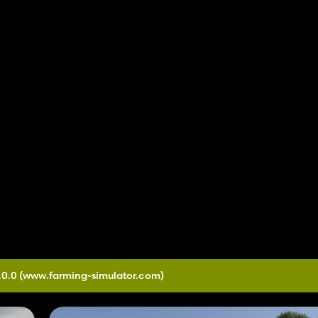
.0.0
(www.farming-simulator.com)