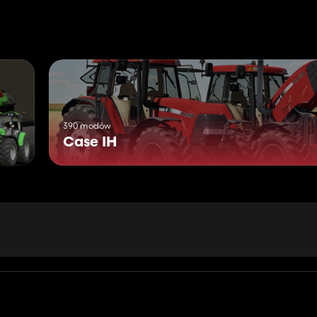
390 modów
Case IH