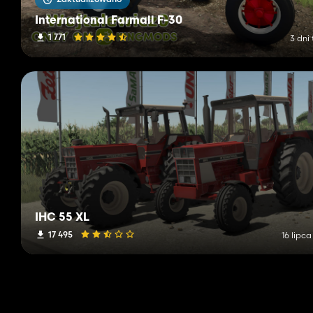
International Farmall F-30
1 771
3 dni
IHC 55 XL
17 495
16 lipc