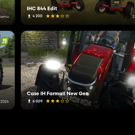
IHC 844 Edit
4 200
 temu
2
Case IH Farmall New Gen
6 009
a 2026
1