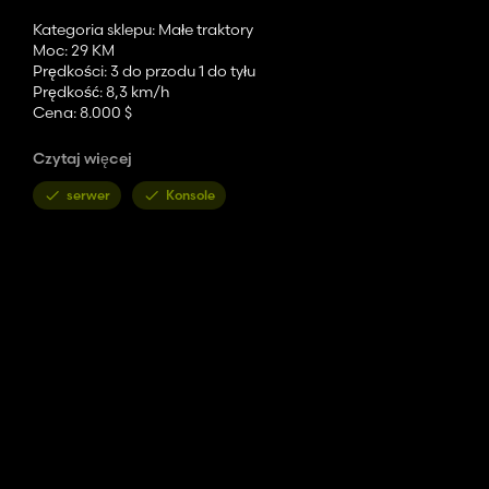
Kategoria sklepu: Małe traktory
Moc: 29 KM
Prędkości: 3 do przodu 1 do tyłu
Prędkość: 8,3 km/h
Cena: 8.000 $
Konfiguracje:
Czytaj więcej
Opcje kół (Mitas, Trelleborg, felgi stalowe)
serwer
Konsole
- Błotnik
- Kalkomanie
- Wydech
- Klapa
- Młodszy Aerometr
Możesz ustawić korbę ręczną w pozycji początkowej za pomocą