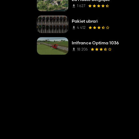
1 627
Pakiet ubrań
4 412
Irrifrance Optima 1036
18 206