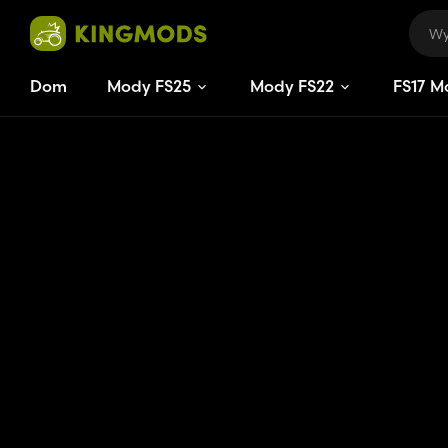
Dom
Mody FS25
Mody FS22
FS
17
M