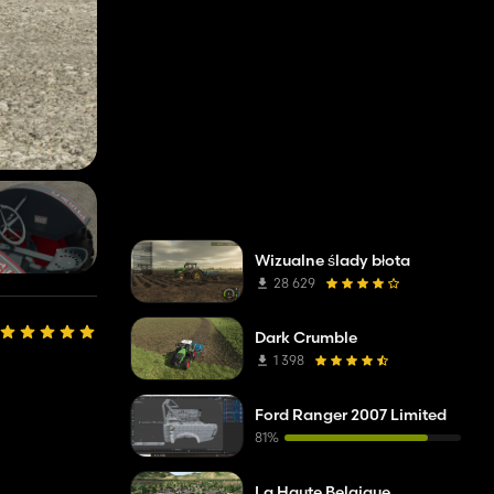
Wizualne ślady błota
28 629
Dark Crumble
1 398
Ford Ranger 2007 Limited
81%
La Haute Belgique