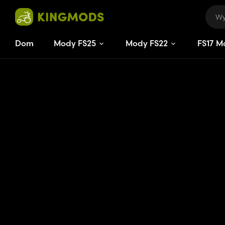
Dom
Mody FS25
Mody FS22
FS
17
M