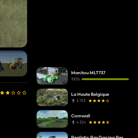
Manitou MLT737
100%
La Haute Belgique
3 753
Cornwall
4 324
Realistic RayTracing Reshade Preset