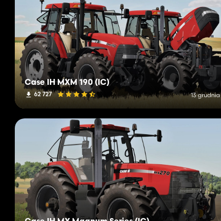
Case IH MXM 190 (IC)
62 727
13 grudnia