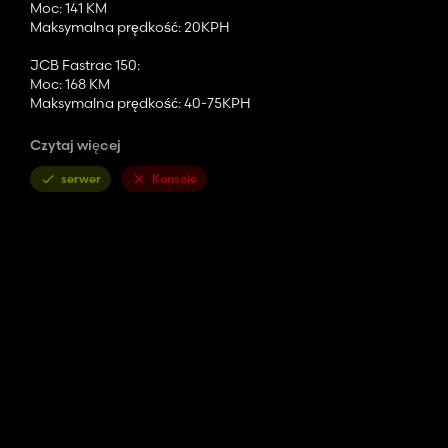
Moc: 141 KM
Maksymalna prędkość: 20KPH
JCB Fastrac 150:
Moc: 168 KM
Maksymalna prędkość: 40-75KPH
Massey Ferguson 390T:
Czytaj więcej
Moc: 95KM
Maksymalna prędkość: 35KPH
serwer
Konsole
Kverneland EG 85:
Szerokość robocza: 2m
Wymagana moc: 100HP
Lemken Smaragd 80-260:
Szerokość robocza: 2,6 m
Wymagana moc: 90HP
konwert z fs 22