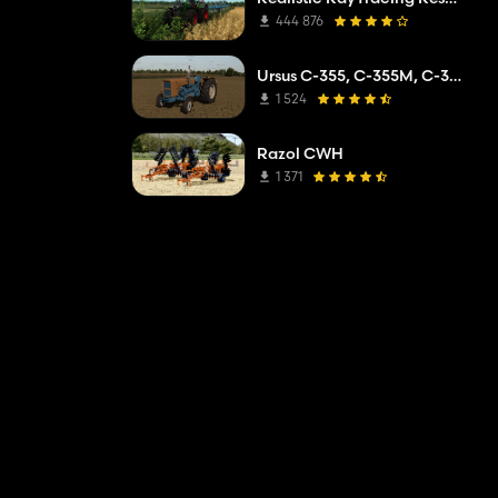
444 876
Ursus C-355, C-355M, C-360
1 524
Razol CWH
1 371