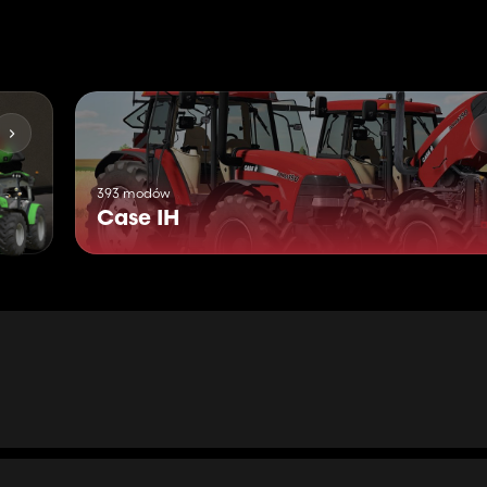
393 modów
Case IH