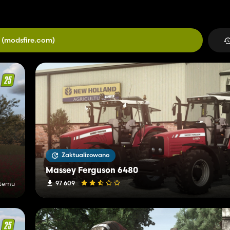
(modsfire.com)
Zaktualizowano
Massey Ferguson 6480
97 609
 temu