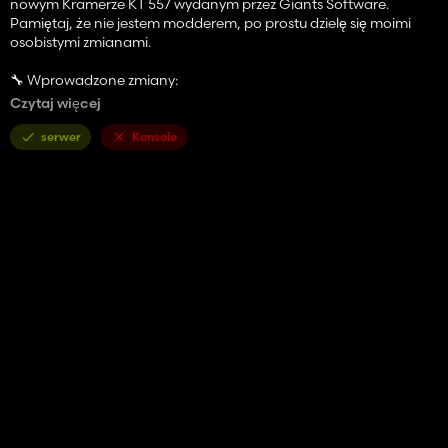
nowym Kramerze KT 557 wydanym przez Giants Software.
Pamiętaj, że nie jestem modderem, po prostu dzielę się moimi
osobistymi zmianami.
🔧 Wprowadzone zmiany:
Czytaj więcej
Dodano 4 konfiguracje kolorów ramienia (zielony Kramer, czarny,
zielony, żółty)
serwer
Konsole
Dodano 4 konfiguracje kolorów okładek (zielony Kramer, czarny,
zielony, żółty)
Dodano 5 konfiguracji kolorów felg (podstawowy kolor felgi;
zieleń Kramer; czarny; zielony; żółty)
Dodano 1 konfigurację z widłami i łopatą z tyłu (nic; wsparcie;
wsparcie + łopata; wsparcie + widły; wsparcie + oba)
Dodano 15 konfiguracji sygnalizatorów
Regulacja koloru podwozia
Powiększone piasty