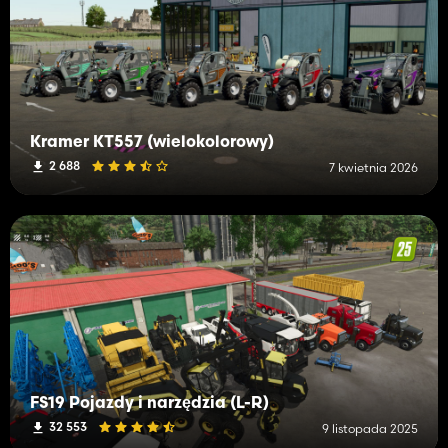
Kramer KT557 (wielokolorowy)
2 688
7 kwietnia 2026
FS19 Pojazdy i narzędzia (L-R)
32 553
9 listopada 2025