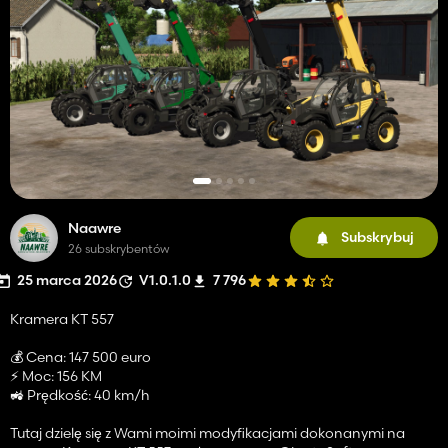
Naawre
Subskrybuj
26 subskrybentów
25 marca 2026
V1.0.1.0
7 796
Kramera KT 557
💰 Cena: 147 500 euro
⚡ Moc: 156 KM
🚜 Prędkość: 40 km/h
Tutaj dzielę się z Wami moimi modyfikacjami dokonanymi na