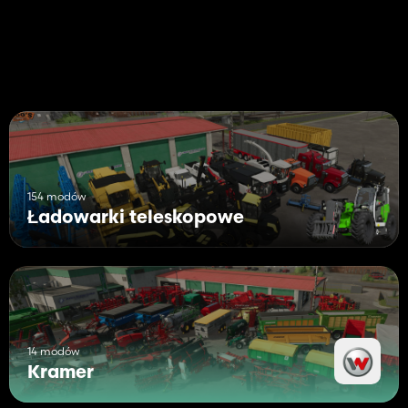
154 modów
Ładowarki teleskopowe
14 modów
Kramer