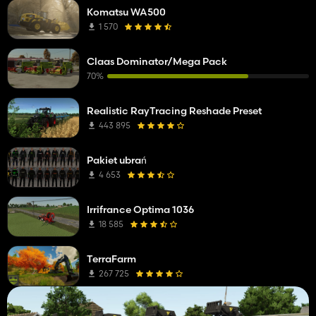
Komatsu WA500
1 570
Claas Dominator/Mega Pack
70%
Realistic RayTracing Reshade Preset
443 895
Pakiet ubrań
4 653
Irrifrance Optima 1036
18 585
TerraFarm
267 725