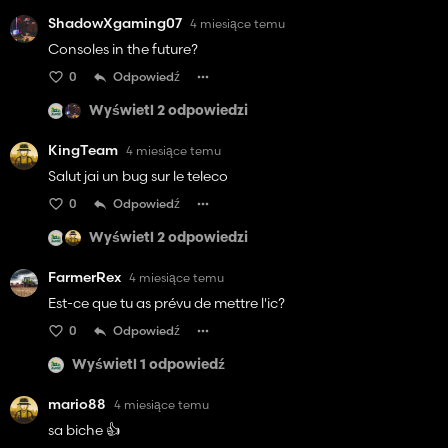
ShadowXgaming07
4 miesiące temu
Consoles in the future?
0
Odpowiedź
Wyświetl 2 odpowiedzi
KingTeam
4 miesiące temu
Salut jai un bug sur le teleco
0
Odpowiedź
Wyświetl 2 odpowiedzi
FarmerRex
4 miesiące temu
Est-ce que tu as prévu de mettre l'ic?
0
Odpowiedź
Wyświetl 1 odpowiedź
mario88
4 miesiące temu
sa biche 👍️