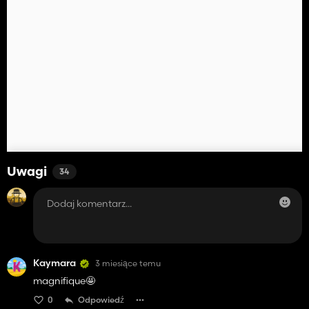
Uwagi
34
Kaymara
3 miesiące temu
magnifique🤩
0
Odpowiedź