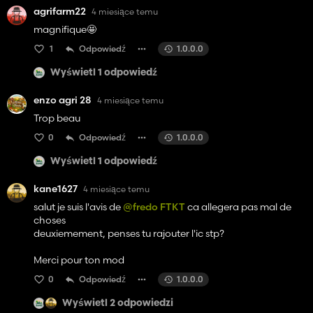
agrifarm22
4 miesiące temu
magnifique🤩
1
Odpowiedź
1.0.0.0
Wyświetl 1 odpowiedź
enzo agri 28
4 miesiące temu
Trop beau
0
Odpowiedź
1.0.0.0
Wyświetl 1 odpowiedź
kane1627
4 miesiące temu
salut je suis l'avis de
@fredo FTKT
ca allegera pas mal de
choses
deuxiemement, penses tu rajouter l'ic stp?
Merci pour ton mod
0
Odpowiedź
1.0.0.0
Wyświetl 2 odpowiedzi