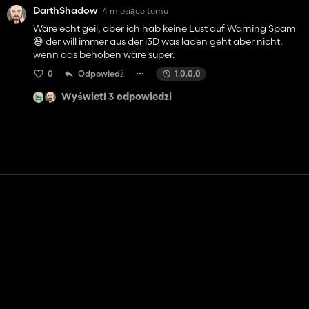
DarthShadow
4 miesiące temu
Wäre echt geil, aber ich hab keine Lust auf Warning Spam
😅 der will immer aus der i3D was laden geht aber nicht,
wenn das behoben wäre super.
0
Odpowiedź
1.0.0.0
Wyświetl 3 odpowiedzi
Kontakt
Pomoc
Warunki usługi
Polityka prywatności
Zarządzaj plikami cookie