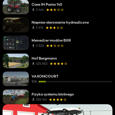
Case IH Puma 145
2 446
Napraw sterowanie hydrauliczne
2 574
Menedżer modów BXR
2 320
Hof Bergmann
525 853
VAXONCOURT
10%
Fizyka systemu błotnego
335 941