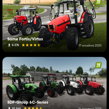
Same Fortis/Virtus
6 276
17 września 2025
SDF-Group 6C-Series
10 565
24 kwietnia 2025