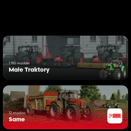
Kompatybilny z grą wieloosobową
Zespół moderski AncesTM
1 185 modów
Małe Traktory
12 modów
Same