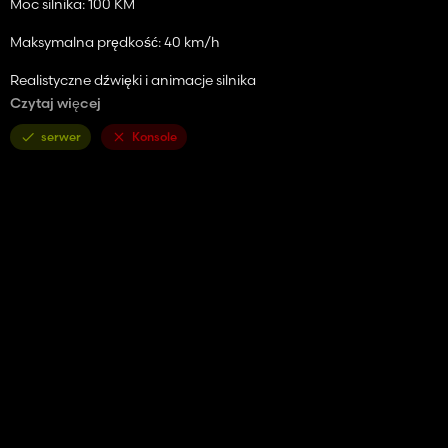
Moc silnika: 100 KM
Maksymalna prędkość: 40 km/h
Realistyczne dźwięki i animacje silnika
Czytaj więcej
Szczegółowy model wnętrza i nadwozia
serwer
Konsole
Animacja świateł roboczych i układu kierowniczego
Struktura kompatybilna i zoptymalizowana z FS22
Kompatybilność połączeń sprzętu
ZALETY W GRZE
Płynna fizyka jazdy
Stabilna wydajność i niski poziom błędów
Oświetlenie odpowiednie do użytku nocnego
Pełna kompatybilność z polami, przyczepami i sprzętem