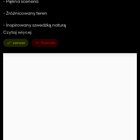
- Piękna sceneria
- Zróżnicowany teren
- Inspirowany szwedzką naturą
Czytaj więcej
- Ponad 30 000 drzew
serwer
Konsole
- Tartaki najwyższej klasy
- Nowoczesne rolnictwo