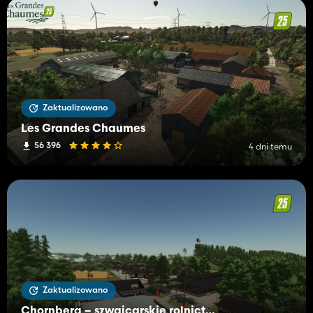
Zaktualizowano
Les Grandes Chaumes
56 396
4 dni temu
Zaktualizowano
Chornberg – szwajcarskie rolnictwo pomiędzy górami i dolinami