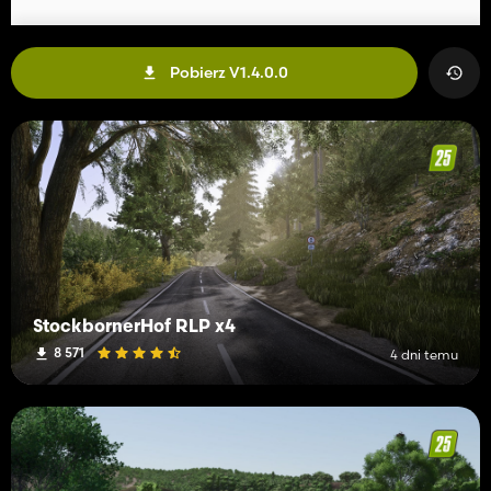
Pobierz V1.4.0.0
StockbornerHof RLP x4
8 571
4 dni temu