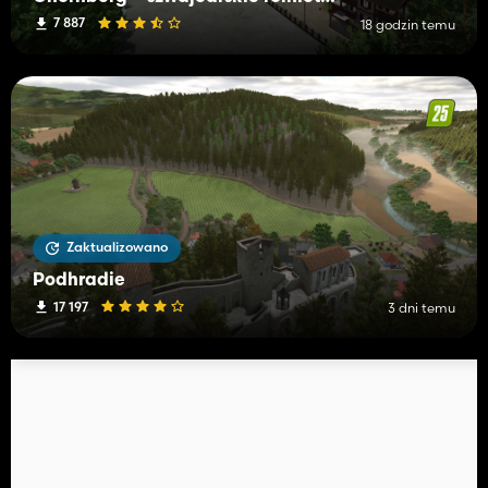
7 887
18 godzin temu
Zaktualizowano
Podhradie
17 197
3 dni temu