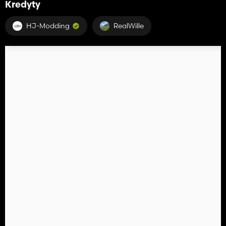
Kredyty
HJ-Modding
RealWille