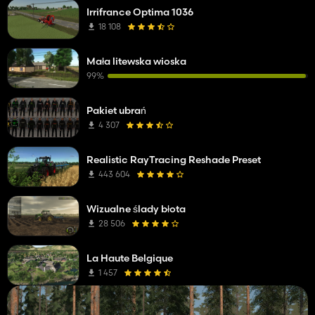
Irrifrance Optima 1036
18 108
Mała litewska wioska
99%
Pakiet ubrań
4 307
Realistic RayTracing Reshade Preset
443 604
Wizualne ślady błota
28 506
La Haute Belgique
1 457