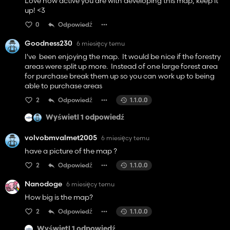
Love how active you are with developing this map, keep it
up! <3
0
Odpowiedź
Goodness230
6 miesięcy temu
I've been enjoying the map. It would be nice if the forestry
areas were split up more. Instead of one large forest area
for purchase break them up so you can work up to being
able to purchase areas
2
Odpowiedź
1.1.0.0
Wyświetl 1 odpowiedź
volvobmvalmet2005
6 miesięcy temu
have a picture of the map ?
2
Odpowiedź
1.1.0.0
Nanodoge
6 miesięcy temu
How big is the map?
2
Odpowiedź
1.1.0.0
Wyświetl 1 odpowiedź