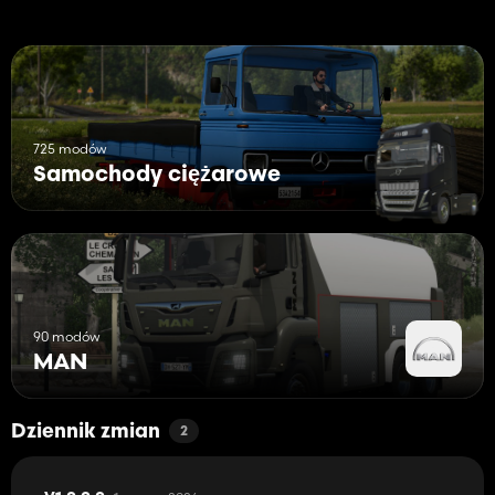
725 modów
Samochody ciężarowe
90 modów
MAN
Dziennik zmian
2