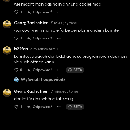
wie macht man das horn an? und cooler mod
1
Odpowiedź
GeorgRadischien
5 miesięcy temu
wär cool wenn man die farbe der plane ändern könnte
1
Odpowiedź
ls22fan
6 miesięcy temu
könntest du auch die ladefläche so programieren das man
sie auch öffnen kann
0
Odpowiedź
BETA
Wyświetl 1 odpowiedź
GeorgRadischien
7 miesięcy temu
danke für das schöne fahrzeug
1
Odpowiedź
BETA