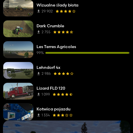
Wizualne ślady błota
29 902
Dark Crumble
2 755
Les Terres Agricoles
99%
Lehndorf 4x
2 986
Lizard FLD 120
1 099
Kotwica pojazdu
1 334