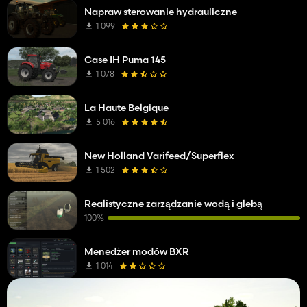
Napraw sterowanie hydrauliczne
1 099
Case IH Puma 145
1 078
La Haute Belgique
5 016
New Holland Varifeed/Superflex
1 502
Realistyczne zarządzanie wodą i glebą
100%
Menedżer modów BXR
1 014