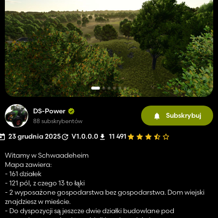
DS-Power
Subskrybuj
88 subskrybentów
23 grudnia 2025
V1.0.0.0
11 491
Witamy w Schwaadeheim
Mapa zawiera:
- 161 działek
- 121 pól, z czego 13 to łąki
- 2 wyposażone gospodarstwa bez gospodarstwa. Dom wiejski
znajdziesz w mieście.
- Do dyspozycji są jeszcze dwie działki budowlane pod