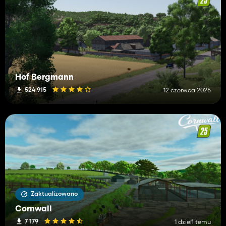
Hof Bergmann
524 915
12 czerwca 2026
Zaktualizowano
Cornwall
7 179
1 dzień temu