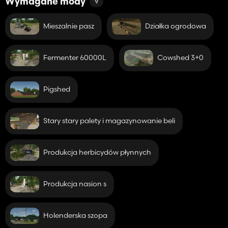
Wymagane mody
9
Mieszalnie pasz
Działka ogrodowa
Fermenter 60000L
Cowshed 3+0
Pigshed
Stary stary palety i magazynowanie beli
Produkcja herbicydów płynnych
Produkcja nasion s
Holenderska szopa