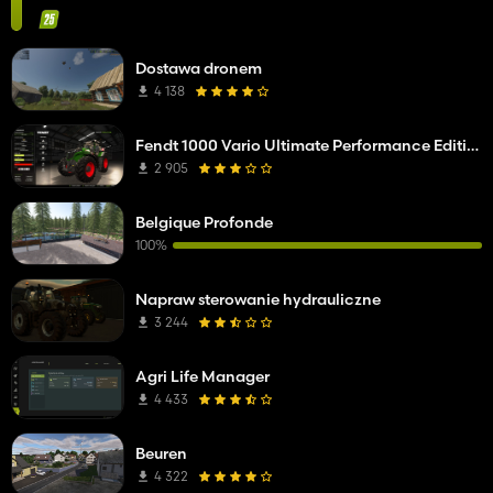
Dostawa dronem
4 138
Fendt 1000 Vario Ultimate Performance Edition
2 905
Belgique Profonde
100%
Napraw sterowanie hydrauliczne
3 244
Agri Life Manager
4 433
Beuren
4 322