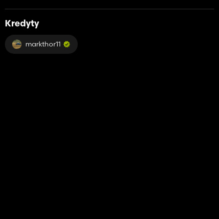
Kredyty
markthor11