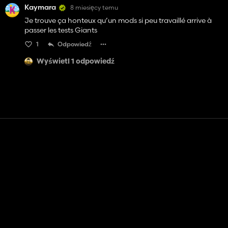
Kaymara
8 miesięcy temu
Je trouve ça honteux qu’un mods si peu travaillé arrive à
passer les tests Giants
1
Odpowiedź
Wyświetl 1 odpowiedź
Kontakt
Pomoc
Warunki usługi
Polityka prywatności
Zarządzaj plikami cookie