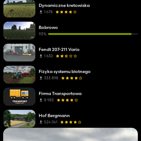
Dynamiczne kretowiska
1 678
Bobrowo
93%
Fendt 207-211 Vario
1 630
Fizyka systemu błotnego
333 898
Firma Transportowa
8 983
Hof Bergmann
524 041