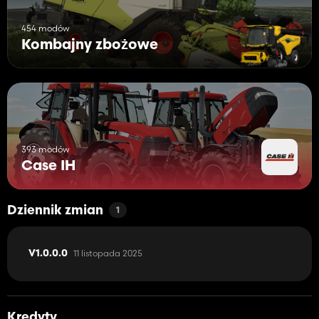
454 modów
Kombajny zbożowe
393 modów
Case IH
Dziennik zmian
1
11 listopada 2025
V1.0.0.0
Kredyty