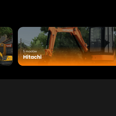
5 modów
Hitachi