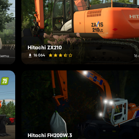
Hitachi ZX210
16 064
 temu
16
Hitachi FH200W.3