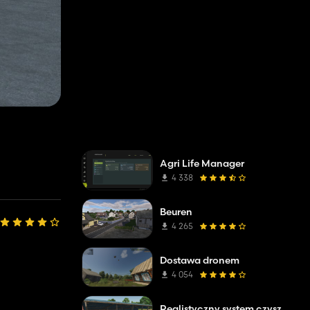
Agri Life Manager
4 338
Beuren
4 265
Dostawa dronem
4 054
Realistyczny system czyszczenia obornika