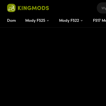
Dom
Mody FS25
Mody FS22
FS
17
M