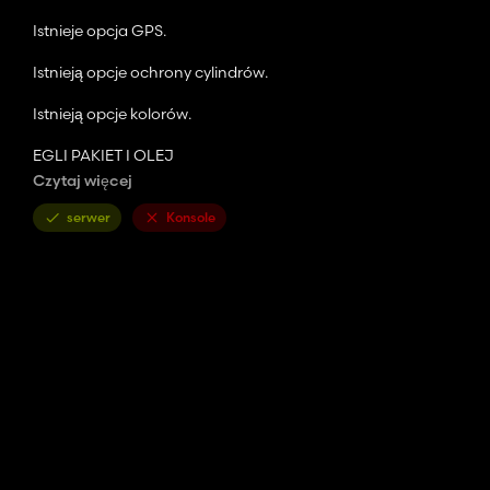
Istnieje opcja GPS.
Istnieją opcje ochrony cylindrów.
Istnieją opcje kolorów.
EGLI PAKIET I OLEJ
Czytaj więcej
(Wiem, że w dzienniku jest kilka błędów)
serwer
Konsole