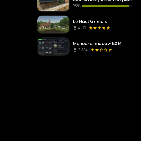
95%
Le Haut Grimois
4 110
Menedżer modów BXR
2 884