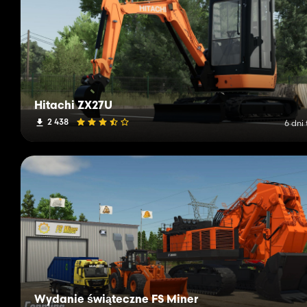
Hitachi ZX27U
2 438
6 dni
Wydanie świąteczne FS Miner