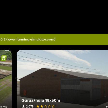
.0.2
(www.farming-simulator.com)
Garaż/hala 18x30m
2 075
 temu
1 