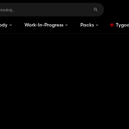
ody
Work-In-Progress
Packs
Tygod