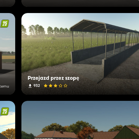
Przejazd przez szopę
932
 temu