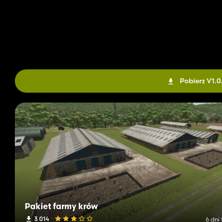
Pobierz V1.0
Pakiet farmy krów
3 014
6 dni