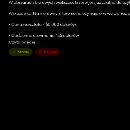
W obszarach biurowych większość krzeseł jest już zdatna do użyt
Wskazówka: Na nierównym terenie należy najpierw wyrównać p
- Cena warsztatu: 460 000 dolarów
- Codzienne utrzymanie: 155 dolarów
Czytaj więcej
- Cena garażu (dla przedsiębiorcy): 455 000 dolarów
serwer
Konsole
- Codzienne utrzymanie: 150 dolarów