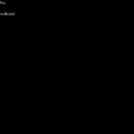
ku.
odłoże!