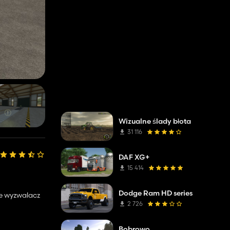
Wizualne ślady błota
31 116
DAF XG+
15 414
Dodge Ram HD series
kże wyzwalacz
2 726
Bobrowo