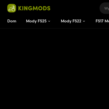
Dom
Mody FS25
Mody FS22
FS
17
M