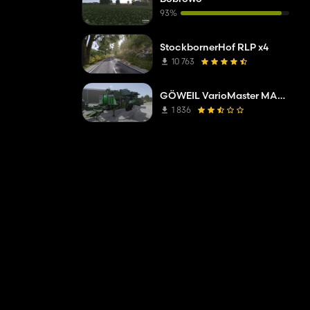
93%
StockbornerHof RLP x4
10 763
GÖWEIL VarioMaster MAS COMPLETE
1 836