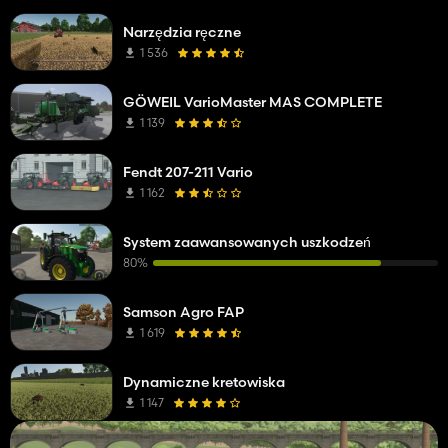
Narzędzia ręczne
1 536
GÖWEIL VarioMaster MAS COMPLETE
1 139
Fendt 207-211 Vario
1 162
System zaawansowanych uszkodzeń
80%
Samson Agro FAP
1 619
Dynamiczne kretowiska
1 147