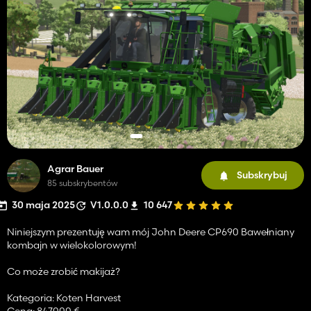
Agrar Bauer
Subskrybuj
85 subskrybentów
30 maja 2025
V1.0.0.0
10 647
Niniejszym prezentuję wam mój John Deere CP690 Bawełniany
kombajn w wielokolorowym!
Co może zrobić makijaż?
Kategoria: Koten Harvest
Cena: 847000 €