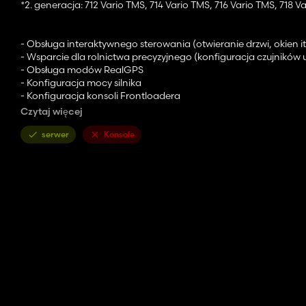
*2. generacja: 712 Vario TMS, 714 Vario TMS, 716 Vario TMS, 718 
- Obsługa interaktywnego sterowania (otwieranie drzwi, okien it
- Wsparcie dla rolnictwa precyzyjnego (konfiguracja czujników
- Obsługa modów RealGPS
- Konfiguracja mocy silnika
- Konfiguracja konsoli Frontloadera
- Konfiguracja kół i opon
Czytaj więcej
- Konfiguracja hydrauliki przedniej lub obciążników
- Ostrzeżenie śpiewa config
serwer
Konsole
- Konfiguracja wydechu (standardowa / chromowana)
- Konfiguracja świateł roboczych (standardowe lub LED)
- Konfiguracja świateł ostrzegawczych
- Konfiguracja terminali Isobus
- Konfiguracja tylnych błotników
- Konfiguracja grilla
- Konfiguracja ochrony FL
- Emblemat Fendt na grillu
- Konfiguracja tablic rejestracyjnych
- Kompatybilny z AI Worker
- Kompatybilny z systemem deformacji podłoża
- Animowane hudy wewnętrzne
- Animowane części w kabinie