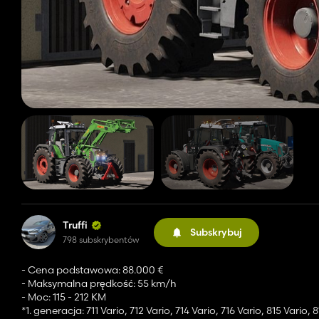
Truffi
Subskrybuj
798 subskrybentów
- Cena podstawowa: 88.000 €
- Maksymalna prędkość: 55 km/h
- Moc: 115 - 212 KM
*1. generacja: 711 Vario, 712 Vario, 714 Vario, 716 Vario, 815 Vario, 