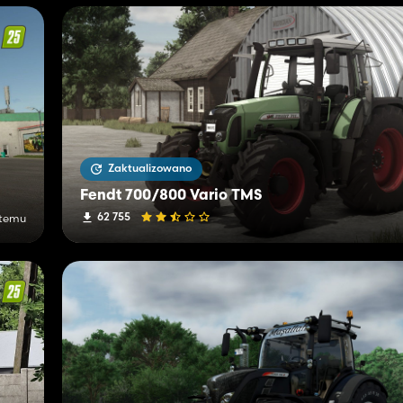
Zaktualizowano
Fendt 700/800 Vario TMS
62 755
 temu