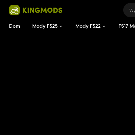
Dom
Mody FS25
Mody FS22
FS
17
M