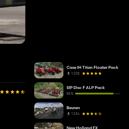
Case IH Titan Floater Pack
1 228
SIP Disc F ALP Pack
85%
Beuren
1 234
New Holland FX