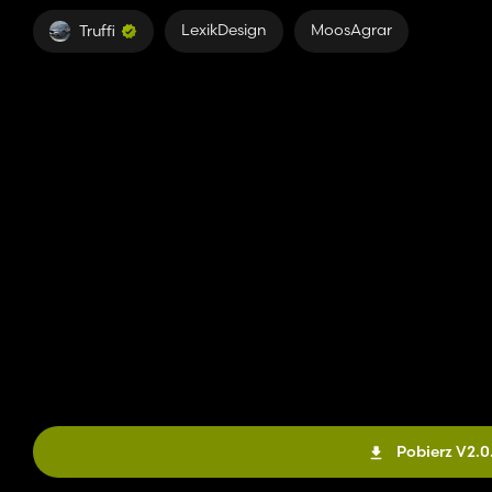
LexikDesign
MoosAgrar
Truffi
Pobierz V2.0