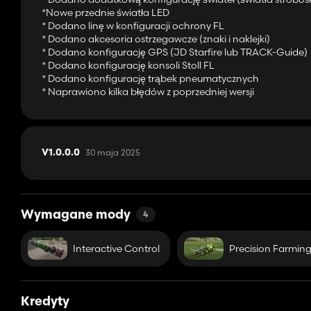
*Nowe przednie światła LED
* Dodano linę w konfiguracji ochrony FL
Proszę zachować tylko mój oryginalny link
* Dodano akcesoria ostrzegawcze (znaki i naklejki)
* Dodano konfigurację GPS (JD Starfire lub TRACK-Guide)
* Dodano konfigurację konsoli Stoll FL
* Dodano konfigurację trąbek pneumatycznych
* Naprawiono kilka błędów z poprzedniej wersji
30 maja 2025
V1.0.0.0
Wymagane mody
4
Interactive Control
Precision Farmin
Kredyty