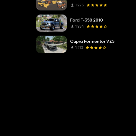
1 225
Ford F-350 2010
1 984
Cupra Formentor VZ5
1 210