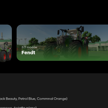
ze
377 modów
Fendt
ack Beauty, Petrol Blue, Commnal Orange)
 w LOG.***
kopowe, światła górne)