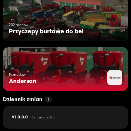
202 modów
Przyczepy burtowe do bel
14 modów
Anderson
Dziennik zmian
1
13 marca 2025
V1.0.0.0