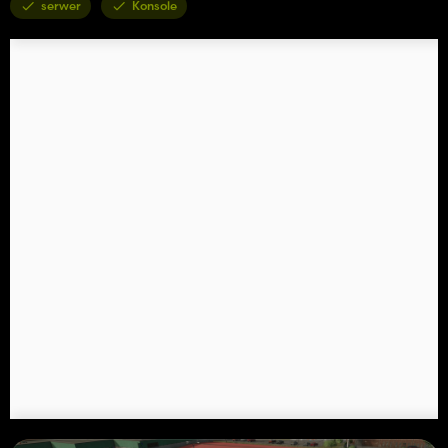
serwer
Konsole