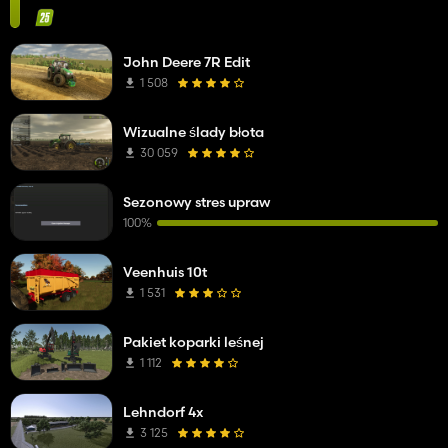
John Deere 7R Edit
1 508
Wizualne ślady błota
30 059
Sezonowy stres upraw
100%
Veenhuis 10t
1 531
Pakiet koparki leśnej
1 112
Lehndorf 4x
3 125