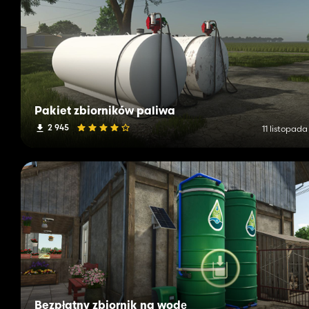
Pakiet zbiorników paliwa
2 945
11 listopad
Bezpłatny zbiornik na wodę