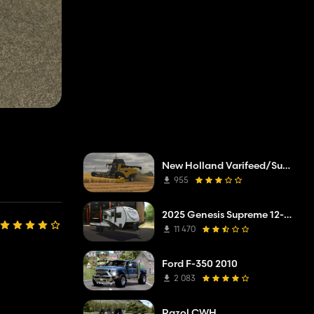
New Holland Varifeed/Superflex
955
2025 Genesis Supreme 12-14.6RB Toy Hauler
11 470
Ford F-350 2010
2 083
Razol CWH