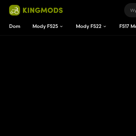
Dom
Mody FS25
Mody FS22
FS
17
M