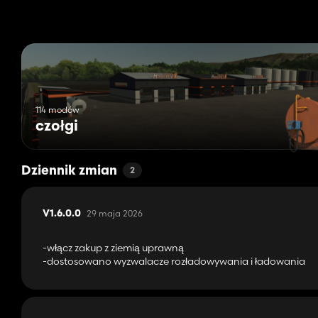
114 modów
czołgi
Dziennik zmian
2
29 maja 2026
V1.6.0.0
-włącz zakup z ziemią uprawną
-dostosowano wyzwalacze rozładowywania i ładowania