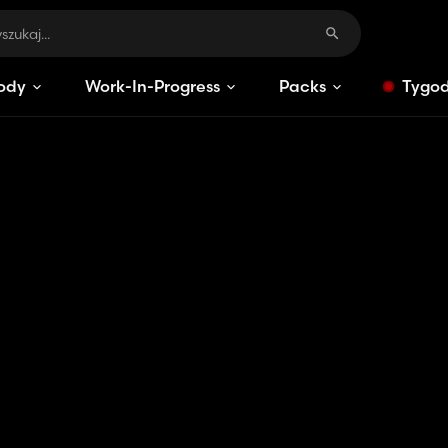
ody
Work-In-Progress
Packs
Tygod