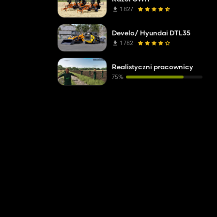
1 827
Develo/ Hyundai DTL35
1 782
Realistyczni pracownicy
75%