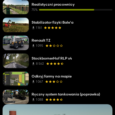
Realistyczni pracownicy
75%
Stabilizator fizyki Bale'a
1 161
Renault TZ
1 095
StockbornerHof RLP x4
8 562
Odkryj farmy na mapie
1 067
Ręczny system tankowania (poprawka)
1 088