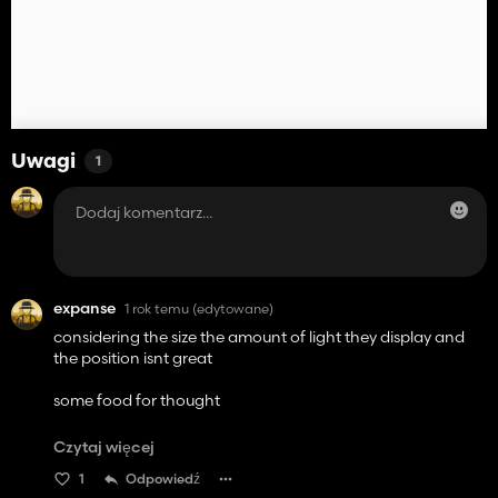
Uwagi
1
expanse
1 rok temu
(edytowane)
considering the size the amount of light they display and
the position isnt great
some food for thought
either way appreciated the effort.
Czytaj więcej
they are a lot better than the standard lights though to be
1
Odpowiedź
fair! haven't seen any fps decrease either so overall quite