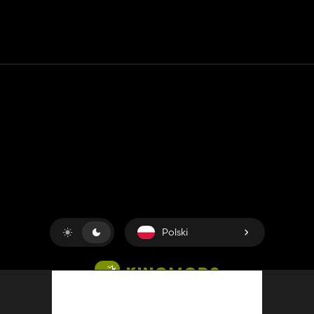
happy. thanks
Kontakt
Pomoc
Warunki usługi
Polityka prywatności
Zarządzaj plikami cookie
Polski
Copyright © 2018-2026
King UP SAS
. Wszelkie prawa