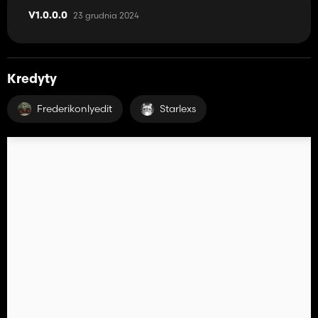
23 grudnia 2024
V1.0.0.0
Kredyty
Frederikonlyedit
Starlexs