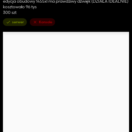
edycja obudowy 1455xl ma prawdziwy dźwięk (DZIAŁA IDEALNIE)
kosztowało 96 tys
300 szt
serwer
Konsole