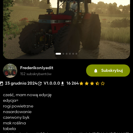
Frederikonlyedit
Subskrybuj
152 subskrybentów
23 grudnia 2024
V1.0.0.0
16 264
cześć, mam nową edycję
edycja=
rogi powietrzne
nasardowanie
czerwony byk
mak roślina
tabela