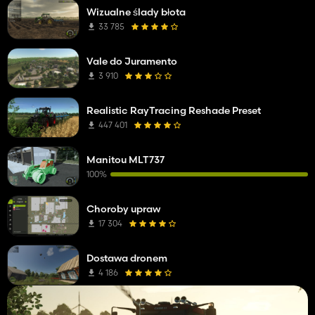
Wizualne ślady błota
33 785
Vale do Juramento
3 910
Realistic RayTracing Reshade Preset
447 401
Manitou MLT737
100%
Choroby upraw
17 304
Dostawa dronem
4 186