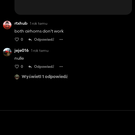
rtxhub
1 rok temu
both airhorns don't work
0
Odpowiedź
jeje016
1 rok temu
nulle
0
Odpowiedź
Wyświetl 1 odpowiedź