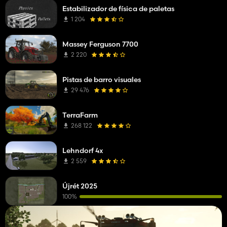
Estabilizador de física de paletas
1 204
Massey Ferguson 7700
2 220
Pistas de barro visuales
29 476
TerraFarm
268 122
Lehndorf 4x
2 559
Újrét 2025
100%