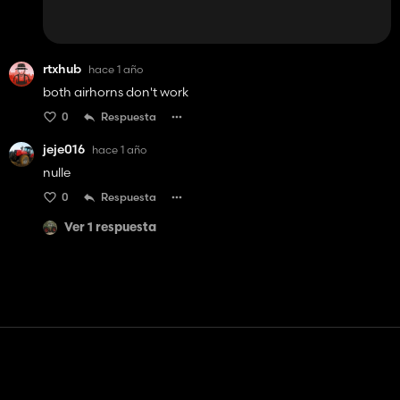
rtxhub
hace 1 año
both airhorns don't work
0
Respuesta
jeje016
hace 1 año
nulle
0
Respuesta
Ver 1 respuesta