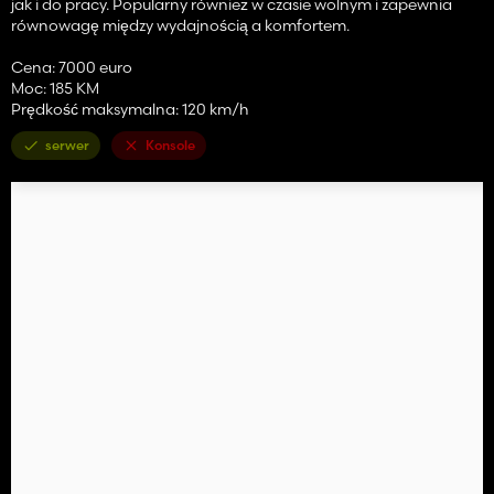
jak i do pracy. Popularny również w czasie wolnym i zapewnia
równowagę między wydajnością a komfortem.
Cena: 7000 euro
Moc: 185 KM
Prędkość maksymalna: 120 km/h
serwer
Konsole