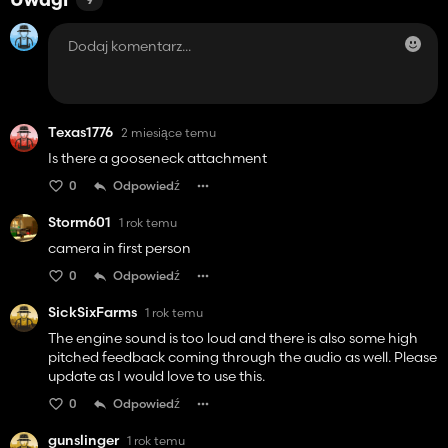
Uwagi
9
Texas1776
2 miesiące temu
Is there a gooseneck attachment
0
Odpowiedź
Storm601
1 rok temu
camera in first person
0
Odpowiedź
SickSixFarms
1 rok temu
The engine sound is too loud and there is also some high
pitched feedback coming through the audio as well. Please
update as I would love to use this.
0
Odpowiedź
gunslinger
1 rok temu