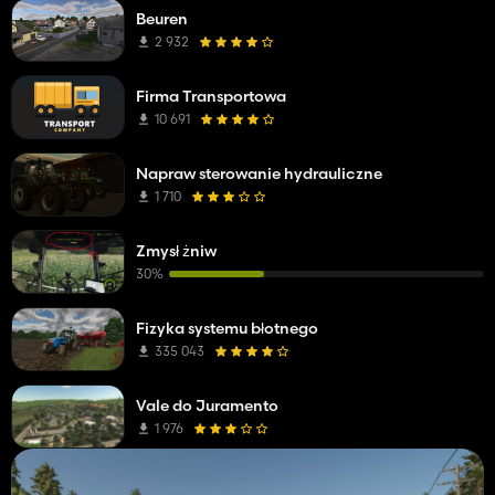
Beuren
2 932
Firma Transportowa
10 691
Napraw sterowanie hydrauliczne
1 710
Zmysł żniw
30%
Fizyka systemu błotnego
335 043
Vale do Juramento
1 976