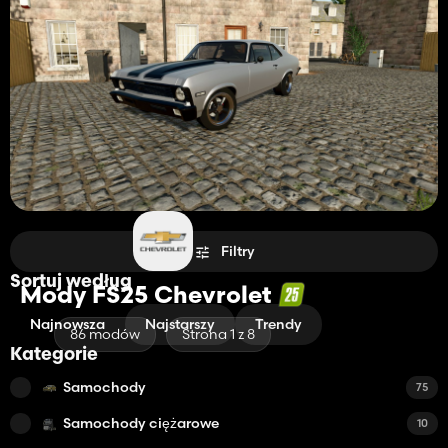
Filtry
Sortuj według
Mody FS25 Chevrolet
Najnowsza
Najstarszy
Trendy
86 modów
Strona 1 z 8
Kategorie
Samochody
75
Samochody ciężarowe
10