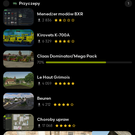
Przyczepy
1
Menedżer modów BXR
2 836
Kirovets K-700A
6 329
Claas Dominator/Mega Pack
70%
Le Haut Grimois
4 059
Beuren
4 212
Choroby upraw
17 068