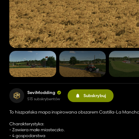
SeviModding
Subskrybuj
513 subskrybentów
To hiszpańska mapa inspirowana obszarem Castilla-La Mancha.
Charakterystyka:
- Zawiera małe miasteczko.
- 4 gospodarstwa