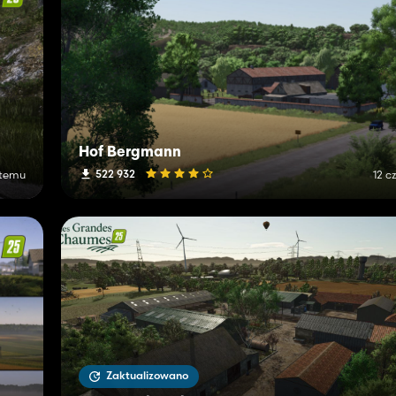
Hof Bergmann
522 932
 temu
12 c
Zaktualizowano