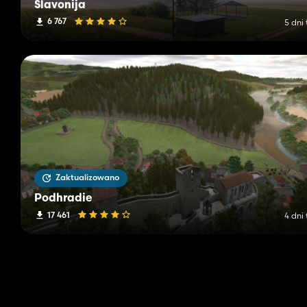
Slavonija
6 767
5 dni
Zaktualizowano
Podhradie
17 461
4 dni