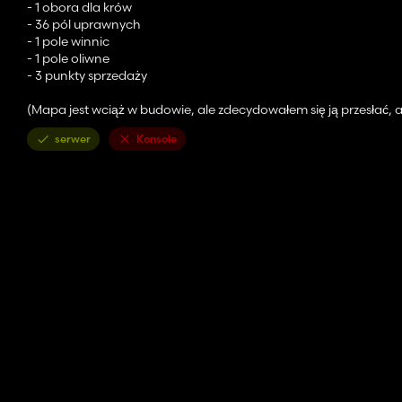
- 1 obora dla krów
- 36 pól uprawnych
- 1 pole winnic
- 1 pole oliwne
- 3 punkty sprzedaży
(Mapa jest wciąż w budowie, ale zdecydowałem się ją przesłać, 
serwer
Konsole