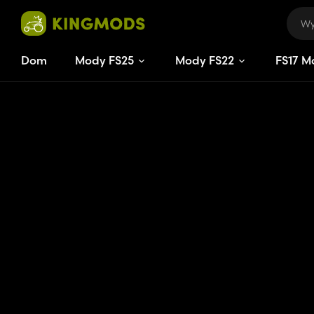
Dom
Mody FS25
Mody FS22
FS
17
M