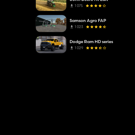
1 075
Samson Agro FAP
1 023
Dodge Ram HD series
1 029