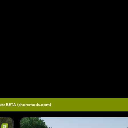
erz BETA
(sharemods.com)