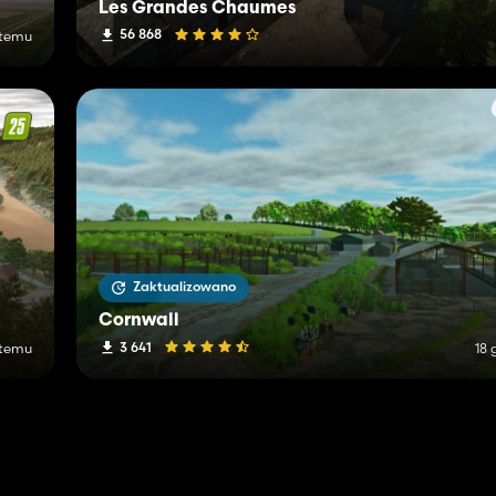
Les Grandes Chaumes
56 868
 temu
Zaktualizowano
Cornwall
3 641
 temu
18 