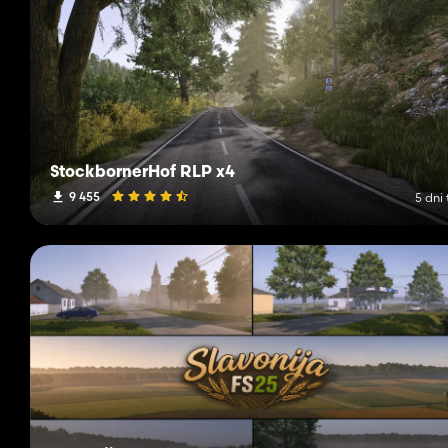
StockbornerHof RLP x4
9 455
5 dni