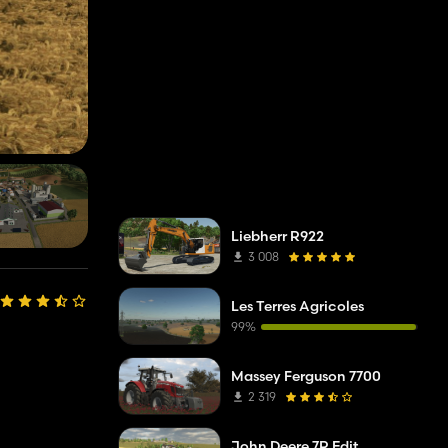
Liebherr R922
3 008
Les Terres Agricoles
99%
Massey Ferguson 7700
2 319
John Deere 7R Edit