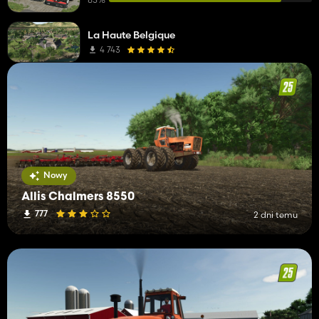
La Haute Belgique
4 743
Nowy
Allis Chalmers 8550
777
2 dni temu