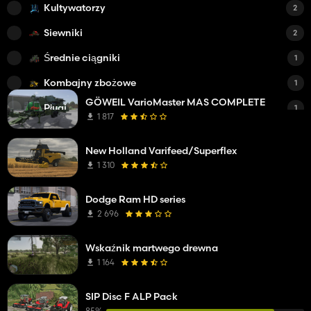
Kultywatorzy
2
Siewniki
2
Średnie ciągniki
1
Kombajny zbożowe
1
GÖWEIL VarioMaster MAS COMPLETE
Pługi
1
1 817
Sadzarki
1
New Holland Varifeed/Superflex
1 310
Dodge Ram HD series
2 696
Wskaźnik martwego drewna
1 164
SIP Disc F ALP Pack
85%