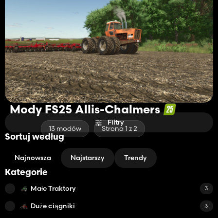
Mody FS25 Allis-Chalmers
Filtry
13 modów
Strona 1 z 2
Sortuj według
Najnowsza
Najstarszy
Trendy
Kategorie
Małe Traktory
3
Duże ciągniki
3