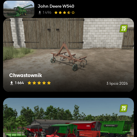
John Deere W540
1 496
Chwastownik
1 664
3 lipca 2026