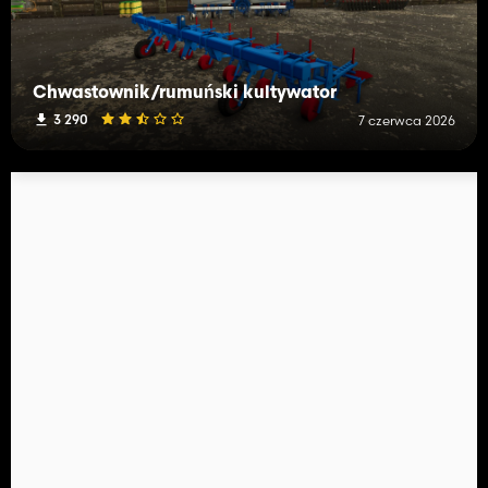
Chwastownik/rumuński kultywator
3 290
7 czerwca 2026