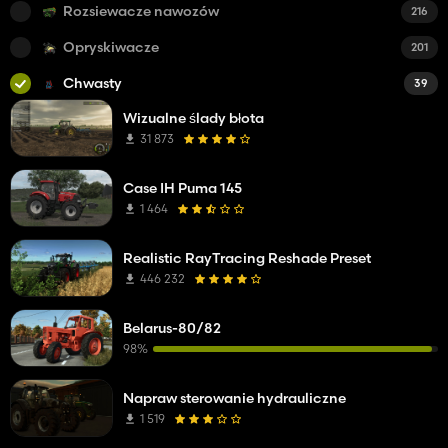
Rozsiewacze nawozów
216
Opryskiwacze
201
Chwasty
39
Wizualne ślady błota
31 873
Case IH Puma 145
1 464
Realistic RayTracing Reshade Preset
446 232
Belarus-80/82
98%
Napraw sterowanie hydrauliczne
1 519