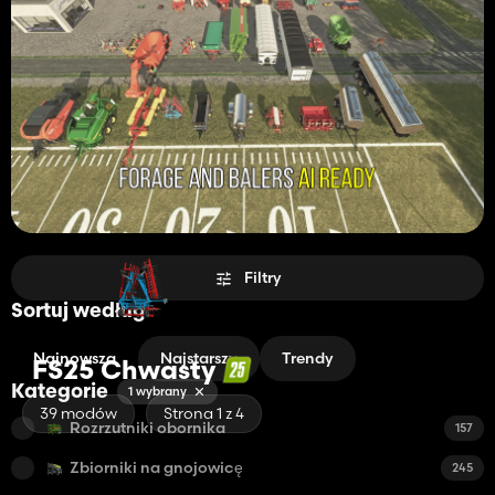
Filtry
Sortuj według
Najnowsza
Najstarszy
Trendy
FS25 Chwasty
Kategorie
1 wybrany
39 modów
Strona 1 z 4
Rozrzutniki obornika
157
Zbiorniki na gnojowicę
245