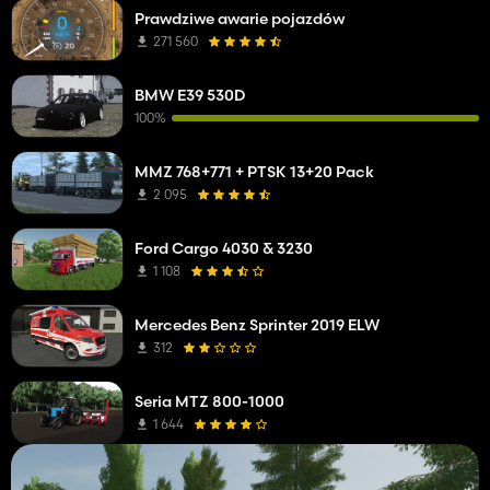
Prawdziwe awarie pojazdów
271 560
BMW E39 530D
100%
MMZ 768+771 + PTSK 13+20 Pack
2 095
Ford Cargo 4030 & 3230
1 108
Mercedes Benz Sprinter 2019 ELW
312
Seria MTZ 800-1000
1 644