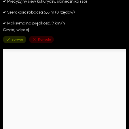
✔ Precyzyjny siew kukurydzy, słonecznika i soi
✔ Szerokość robocza 5,6 m (8 rzędów)
✔ Maksymalna prędkość: 9 km/h
Czytaj więcej
✔ Cena: 5500 €. Bez nawozów 5000 €
serwer
Konsole
✔ Wsparcie nawożenia
✔ Animowane składanie i transport
✔ Zoptymalizowana fizyka i stabilna praca
✔ Kompatybilny ze sztuczną inteligencją i rolnictwem
precyzyjnym
Mod odtwarza prawdziwy sprzęt ze szczegółowymi teksturami i
dostosowywalnymi efektami pracy.