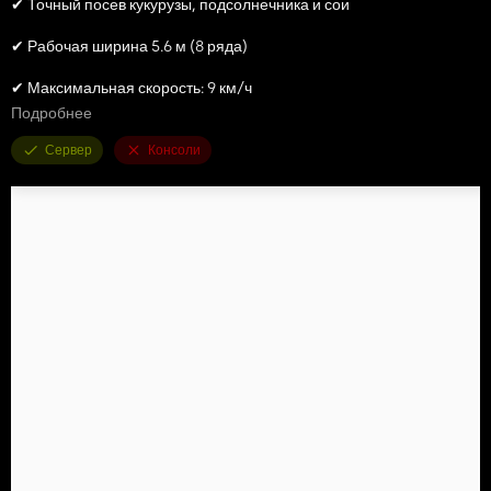
✔ Точный посев кукурузы, подсолнечника и сои
✔ Рабочая ширина 5.6 м (8 ряда)
✔ Максимальная скорость: 9 км/ч
Подробнее
✔ Цена: 5500 €. Без удобрений 5000 €
Сервер
Консоли
✔ Поддержка внесения удобрений
✔ Анимированное складывание и транспортировка
✔ Оптимизированная физика и стабильная работа
✔ Совместимость с ИИ и точным земледелием
Мод воспроизводит реальную технику с детализированными
текстурами и настраиваемыми эффектами работы.