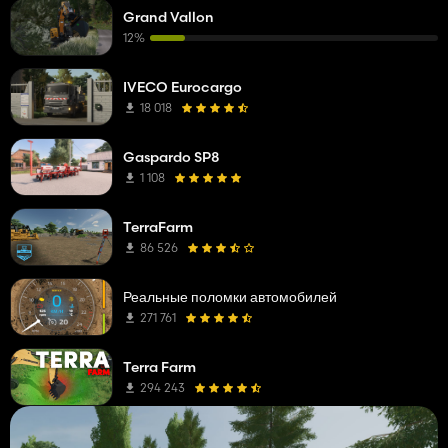
Grand Vallon
12%
IVECO Eurocargo
18 018
Gaspardo SP8
1 108
TerraFarm
86 526
Реальные поломки автомобилей
271 761
Terra Farm
294 243