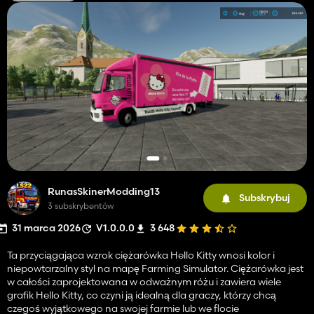
RunasSkinerModding13
Subskrybuj
3 subskrybentów
31 marca 2026
V1.0.0.0
3 648
Ta przyciągająca wzrok ciężarówka Hello Kitty wnosi kolor i
niepowtarzalny styl na mapę Farming Simulator. Ciężarówka jest
w całości zaprojektowana w odważnym różu i zawiera wiele
grafik Hello Kitty, co czyni ją idealną dla graczy, którzy chcą
czegoś wyjątkowego na swojej farmie lub we flocie