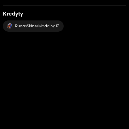
Kredyty
RunasSkinerModding13