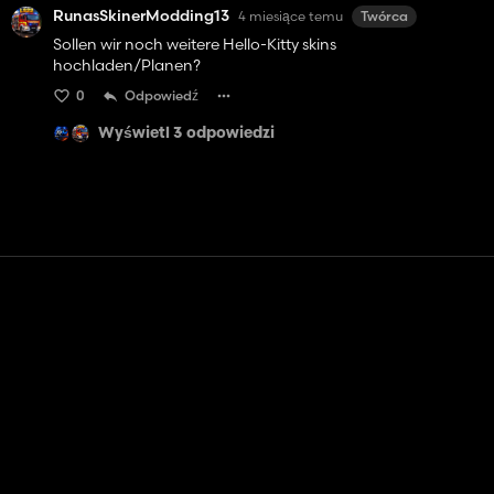
RunasSkinerModding13
4 miesiące temu
Twórca
Sollen wir noch weitere Hello-Kitty skins
hochladen/Planen?
0
Odpowiedź
Wyświetl 3 odpowiedzi
Kontakt
Pomoc
Warunki usługi
Polityka prywatności
Zarządzaj plikami cookie