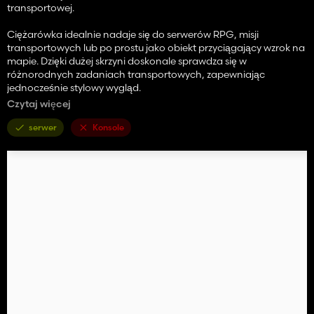
transportowej.
Ciężarówka idealnie nadaje się do serwerów RPG, misji
transportowych lub po prostu jako obiekt przyciągający wzrok na
mapie. Dzięki dużej skrzyni doskonale sprawdza się w
różnorodnych zadaniach transportowych, zapewniając
jednocześnie stylowy wygląd.
Czytaj więcej
Projekt zawiera kilka logo Hello Kitty, a także przyciągające wzrok
reklamy boczne, dzięki czemu ciężarówka od razu przyciąga
serwer
Konsole
wzrok.
✨ Funkcje
Kompletny projekt Hello Kitty
Przyciągający wzrok korpus pomalowany na różowo
Naklejki i logo w wysokiej rozdzielczości
Idealny do odgrywania ról i transportu
Kompatybilny z grą wieloosobową
Czysty i szczegółowy model
Mod jest łatwy w instalacji:
1.Pobierz plik
2. Skopiuj plik ZIP do folderu modów