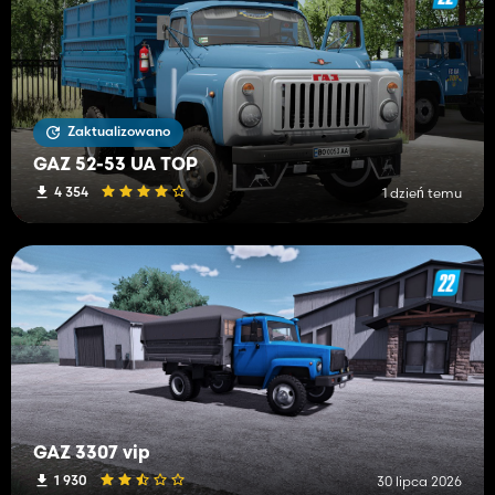
Zaktualizowano
GAZ 52-53 UA TOP
4 354
1 dzień temu
GAZ 3307 vip
1 930
30 lipca 2026