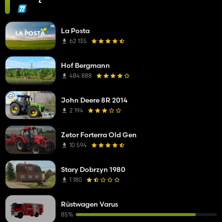
La Posta
62 135
Hof Bergmann
484 888
John Deere 8R 2014
2 194
Zetor Forterra Old Gen
10 594
Stary Dobrzyn 1980
1 180
Rüstwagen Varus
85%