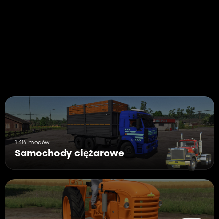
⛔ Jakakolwiek ponowna konwersja lub ponowne przesłanie jest
zabronione // Wszelkie modyfikacje moda są FORMALNIE
ZABRONIONE z szacunku dla mojej pracy.
🔹Mój serwer Discord jest otwarty dla wszystkich! Link jest
dostępny na moim profilu Kingmods, nie wahaj się do niego
dołączyć!🔹
🟡 Kredyty ➨ BASTI1BNL, Meric TR Modding, Alborks,
Model3dcreator
Miłych i wesołych świąt 😁 🌴
BASTI1_BNL
1 314 modów
Samochody ciężarowe