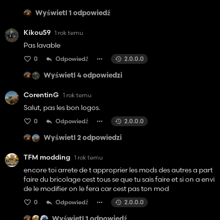
Wyświetl 1 odpowiedź
Kikou59
1 rok temu
Pas lavable
0
Odpowiedź
2.0.0.0
Wyświetl 4 odpowiedzi
CorentinG
1 rok temu
Salut, pas les bon logos.
0
Odpowiedź
2.0.0.0
Wyświetl 2 odpowiedzi
TFM modding
1 rok temu
encore toi arrete de t approprier les mods des autres a part
faire du bricolage cest tous se que tu sais faire et si on a envi
de le modifier on le fera car cest pas ton mod
0
Odpowiedź
2.0.0.0
Wyświetl 1 odpowiedź