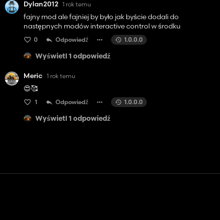
Dylan2012
1 rok temu
fajny mod ale fajniej by było jak byście dodali do
następnych modów interactive control w środku
0
Odpowiedź
1.0.0.0
Wyświetl 1 odpowiedź
Meric
1 rok temu
😍🥰
1
Odpowiedź
1.0.0.0
Wyświetl 1 odpowiedź
Kontakt