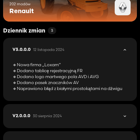
202 modów
Renault
Dziennik zmian
3
12 listopada 2024
V3.0.0.0
🔹Nowa firma „Loxam”
🔹Dodano tablicę rejestracyjną FR
🔹Dodano logo martwego pola AVD i AVG
🔹Dodano pasek znaczników AV
🔹Naprawiono błąd z białymi prostokątami na dźwigu
30 sierpnia 2024
V2.0.0.0