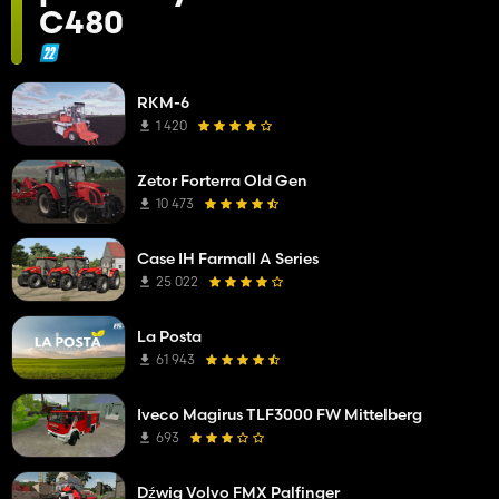
C480
RKM-6
1 420
Zetor Forterra Old Gen
10 473
Case IH Farmall A Series
25 022
La Posta
61 943
Iveco Magirus TLF3000 FW Mittelberg
693
Dźwig Volvo FMX Palfinger