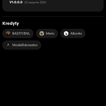
23 sierpnia 2024
V1.0.0.0
Kredyty
BASTI1 BNL
Meric
Alborks
Model3dcreator