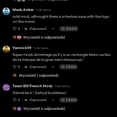
Mads Anker
1 rok temu
solid mod, althought there is a texture issue with the logo
on the crane
0
Odpowiedź
2.0.0.0
Wyświetl 4 odpowiedzi
Yannick59
1 rok temu
Super mods dommage qu'il y a un rectangle blanc au lieu
de la marque de la grue merci beaucoup !
0
Odpowiedź
1.0.0.0
Wyświetl 1 odpowiedź
Team EM French Mods
1 rok temu
Génial les 4 ! Surtout le plateau !
0
Odpowiedź
1.0.0.0
Wyświetl 4 odpowiedzi