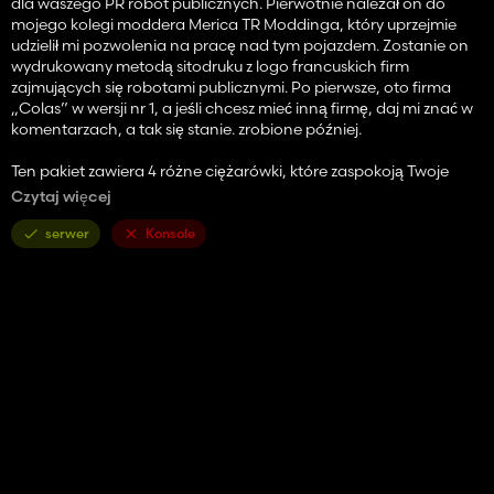
dla waszego PR robót publicznych. Pierwotnie należał on do
mojego kolegi moddera Merica TR Moddinga, który uprzejmie
udzielił mi pozwolenia na pracę nad tym pojazdem. Zostanie on
wydrukowany metodą sitodruku z logo francuskich firm
zajmujących się robotami publicznymi. Po pierwsze, oto firma
„Colas” w wersji nr 1, a jeśli chcesz mieć inną firmę, daj mi znać w
komentarzach, a tak się stanie. zrobione później.
Ten pakiet zawiera 4 różne ciężarówki, które zaspokoją Twoje
potrzeby:
Czytaj więcej
⮕ Klasyczna wywrotka C480 z podwoziem 6x4 i krótką wywrotką
serwer
Konsole
⮕ Klasyczna wywrotka C480 z podwoziem 8x4 i długą wywrotką
⮕ Żuraw C480 i ITrunner z podwoziem 8x4
⮕ Platforma C480 z podwoziem 8x4
PS: jako dowód masz zgodę Meric TR Modding w pliku .zip,
dziękuję mu jeszcze raz 🙏🏻
/!\ C480S SĄ W KATEGORII CIĘŻARÓWKI LUB POD MARKĄ
RENAULT /!\
PS: Ponieważ niektórzy z Was są biegli w krytyce, radzę nie
krytykować, nie wiedząc, że jest to bardzo nieuczciwe 🙃