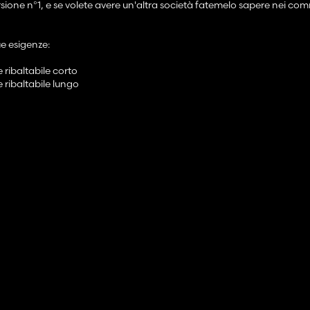
ersione n°1, e se volete avere un'altra società fatemelo sapere nei com
e esigenze:
 ribaltabile corto
 ribaltabile lungo
 lo ringrazio ancora 🙏🏻
HIO RENAULT /!\
di non criticare senza sapere che è molto disonesto 🙃
si modifica(i) della mod è FORMALMENTE VIETATA per rispetto del mio 
io profilo Kingmods, non esitate ad iscrivervi!🔹
eator