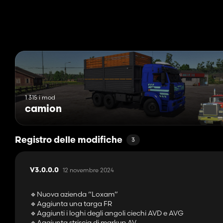
1 315 i mod
camion
Registro delle modifiche
3
12 novembre 2024
V3.0.0.0
🔹Nuova azienda “Loxam”
🔹Aggiunta una targa FR
🔹Aggiunti i loghi degli angoli ciechi AVD e AVG
🔹Aggiunta striscia di markup AV