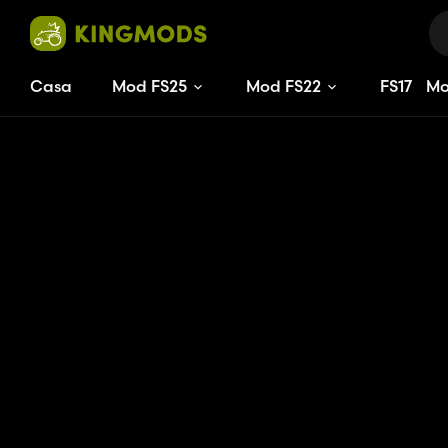
Casa
Mod FS25
Mod FS22
FS
17
M