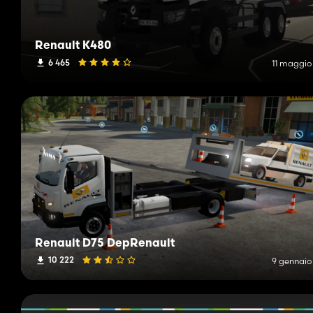
Renault K480
6 465
11 maggio
Renault D75 DepRenault
10 222
9 gennaio