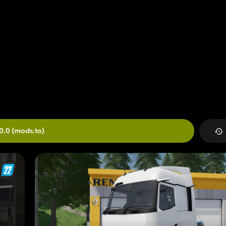
0.0
(mods.to)