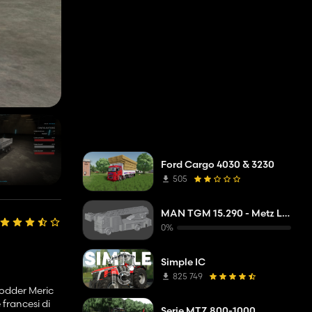
Ford Cargo 4030 & 3230
505
MAN TGM 15.290 - Metz L32A XS - DLAK
0%
Simple IC
825 749
modder Meric
 francesi di
Serie MTZ 800-1000