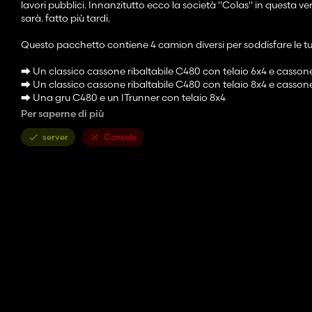
lavori pubblici. Innanzitutto ecco la società "Colas" in questa v
sarà. fatto più tardi.
Questo pacchetto contiene 4 camion diversi per soddisfare le tu
⮕ Un classico cassone ribaltabile C480 con telaio 6x4 e cassone
⮕ Un classico cassone ribaltabile C480 con telaio 8x4 e cassone
⮕ Una gru C480 e un ITrunner con telaio 8x4
⮕ Una piattaforma C480 con chassis 8x4
Per saperne di più
PS: avete come prova l'accordo di Meric TR Modding nel file .zip,
server
Console
/!\ I C480 SONO NELLA CATEGORIA CAMION O CON IL MARC
PS: Dato che alcuni di voi sono esperti di critiche, vi consiglio 
⛔ Qualsiasi riconversione o ricaricamento è vietata // Qualsia
🔹Il mio server Discord è aperto a tutti! Il link è disponibile sul m
🟡 Crediti ➨ BASTI1BNL, Meric TR Modding, Alborks, Model3dcr
Buon divertimento e buone vacanze 😁 🌴
BASTI1_BNL