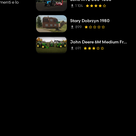
menti e lo
1 104
Stary Dobrzyn 1980
899
John Deere 6M Medium Frame 2020
691
lavoro.