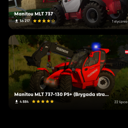
Manitou MLT 737
56 217
1 styczni
Manitou MLT 737-130 PS+ (Brygada strażacka)
4 884
22 lipca