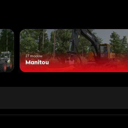
27 modów
Manitou