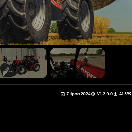
7 lipca 2024
V1.2.0.0
41 399