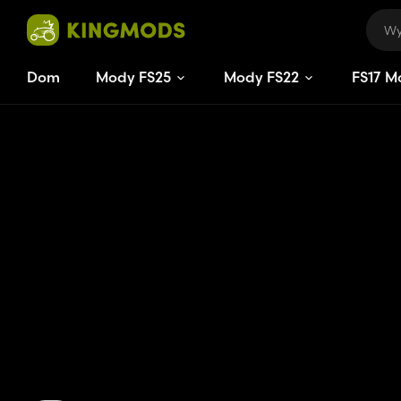
Dom
Mody FS25
Mody FS22
FS
17
M