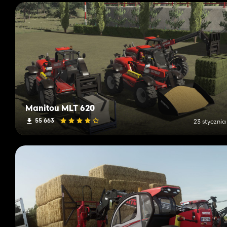
Manitou MLT 620
55 663
23 stycznia