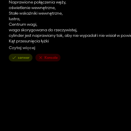
Naprawione połączenia węży,
oświetlenie wewnętrzne,
Stałe wskaźniki wewnętrzne,
lustra,
Centrum wagi,
waga skorygowana do rzeczywistej,
cylinder jest naprawiany tak, aby nie wypadał i nie wisiał w powi
Kąt przesunięcia łyżki
naprawiono niespójności wizualne.
Czytaj więcej
serwer
Konsole
*Autor modyfikacji*
Petit Beurre Fiverr, poprawka TeoR
*Dodatkowe informacje*
Moc 129 KM
Waga 6,6t
Prędkość 40 km/h
Cena podstawowa 52000
Pobierz 1:
https://mods.to/XbG4668a582fb1efc
Pobierz 1:
https://modsbase.com/jhtsnlll4cm0/FS22_manitou