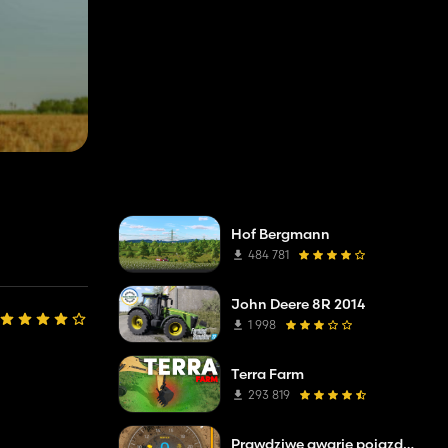
Hof Bergmann
484 781
John Deere 8R 2014
1 998
Terra Farm
293 819
Prawdziwe awarie pojazdów