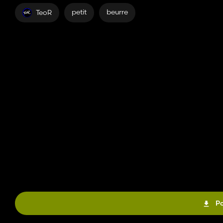
petit
beurre
TeoR
Po