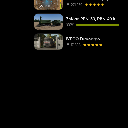
271 270
Zakład PBN-30, PBN-40 Kobzarenko
100%
IVECO Eurocargo
17 858