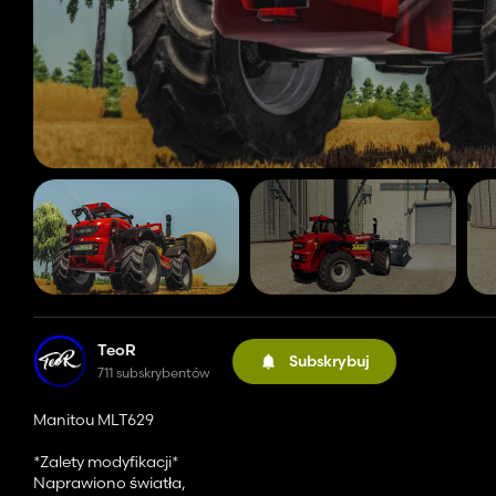
TeoR
Subskrybuj
711 subskrybentów
Manitou MLT629
*Zalety modyfikacji*
Naprawiono światła,