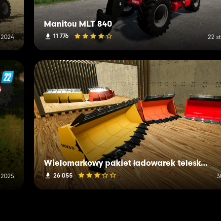
Manitou MLT 840
11 776
a 2024
22 s
Wielomarkowy pakiet ładowarek teleskopowych i ładowarek kołowych
26 055
 2025
3