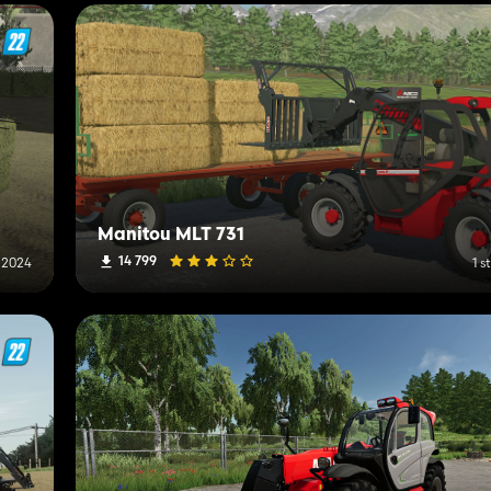
Manitou MLT 731
14 799
 2024
1 s